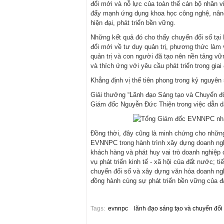
đổi mới và nỗ lực của toàn thể cán bộ nhân v
đẩy mạnh ứng dụng khoa học công nghệ, nâng
hiện đại, phát triển bền vững.
Những kết quả đó cho thấy chuyển đổi số tạ
đổi mới về tư duy quản trị, phương thức làm 
quản trị và con người đã tạo nên nền tảng v
và thích ứng với yêu cầu phát triển trong giai
Khẳng định vị thế tiên phong trong kỷ nguyên
Giải thưởng “Lãnh đạo Sáng tạo và Chuyển đổ
Giám đốc Nguyễn Đức Thiện trong việc dẫn d
Đồng thời, đây cũng là minh chứng cho những
EVNNPC trong hành trình xây dựng doanh ngh
khách hàng và phát huy vai trò doanh nghiệp
vụ phát triển kinh tế - xã hội của đất nước;
chuyển đổi số và xây dựng văn hóa doanh ngh
đồng hành cùng sự phát triển bền vững của đ
Tags:
evnnpc
lãnh đạo sáng tạo và chuyển đổi