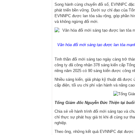
Song hành cùng chuyển đổi số, EVNNPC đặc b
phát triển bền vững. Dưới sự chỉ đạo của Tổ
EVNNPC được lan tỏa sâu rộng, góp phần hình
và không ngừng đổi mới.
Văn hóa đổi mới sáng tạo được lan tỏa mạn
Tinh thần đổi mới sáng tạo ngày càng trở t
công ty đã công nhận 378 sáng kiến cấp Tổng
riêng năm 2025 có 90 sáng kiến được công nh
Nhiều sáng kiến, giải pháp kỹ thuật đã được 
cấp điện, tối ưu chi phí vận hành và nâng ca
Tổng Giám đốc Nguyễn Đức Thiện tại buổi 
Chia sẻ về hành trình đổi mới sáng tạo và 
chỉ thực sự phát huy giá trị khi đi cùng sự t
nghiệp.
Theo ông, những kết quả EVNNPC đạt được hô