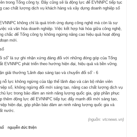
iên trong Tổng công ty. Đây cũng sẽ là động lực để EVNNPC tiếp tục
 cao chất lượng dịch vụ khách hàng và xây dựng doanh nghiệp số
i EVNNPC không chỉ là quá trình ứng dụng công nghệ mà còn là sự
việc và văn hóa doanh nghiệp. Việc kết hợp hài hòa giữa công nghệ,
ững chắc để Tổng công ty không ngừng nâng cao hiệu quả hoạt động
 đoạn mới.
 số
i số” là sự ghi nhận xứng đáng đối với những đóng góp của Tổng
ắt EVNNPC phát triển theo hướng hiện đại, hiệu quả và bền vững.
 nỗ lực không ngừng của tập thể lãnh đạo và cán bộ nhân viên
iệp số, không ngừng đổi mới sáng tạo, nâng cao chất lượng dịch vụ
 chủ lực trong bảo đảm an ninh năng lượng quốc gia, góp phần phục
 tiếp thêm động lực để EVNNPC tiếp tục đẩy mạnh đổi mới sáng tạo,
iệp hiện đại, góp phần bảo đảm an ninh năng lượng quốc gia và
ất nước.
(nguồn: vtcnews.vn)
 số
nguyễn đức thiện