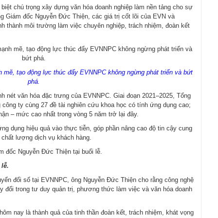
iệt chú trọng xây dựng văn hóa doanh nghiệp làm nền tảng cho sự
ng Giám đốc Nguyễn Đức Thiện, các giá trị cốt lõi của EVN và
 thành môi trường làm việc chuyên nghiệp, trách nhiệm, đoàn kết
h mẽ, tạo động lực thúc đẩy EVNNPC không ngừng phát triển và bứt
phá.
hành nét văn hóa đặc trưng của EVNNPC. Giai đoạn 2021–2025, Tổng
 công ty cùng 27 đề tài nghiên cứu khoa học có tính ứng dụng cao;
ận – mức cao nhất trong vòng 5 năm trở lại đây.
ứng dụng hiệu quả vào thực tiễn, góp phần nâng cao độ tin cậy cung
o chất lượng dịch vụ khách hàng.
lễ.
chuyển đổi số tại EVNNPC, ông Nguyễn Đức Thiện cho rằng công nghệ
hay đổi trong tư duy quản trị, phương thức làm việc và văn hóa doanh
m nay là thành quả của tinh thần đoàn kết, trách nhiệm, khát vọng