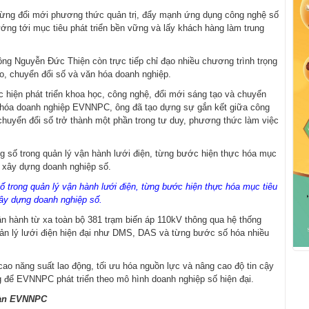
ng đổi mới phương thức quản trị, đẩy mạnh ứng dụng công nghệ số
ớng tới mục tiêu phát triển bền vững và lấy khách hàng làm trung
 ông Nguyễn Đức Thiện còn trực tiếp chỉ đạo nhiều chương trình trọng
o, chuyển đổi số và văn hóa doanh nghiệp.
ực hiện phát triển khoa học, công nghệ, đổi mới sáng tạo và chuyển
n hóa doanh nghiệp EVNNPC, ông đã tạo dựng sự gắn kết giữa công
chuyển đổi số trở thành một phần trong tư duy, phương thức làm việc
rong quản lý vận hành lưới điện, từng bước hiện thực hóa mục tiêu
ây dựng doanh nghiệp số.
n hành từ xa toàn bộ 381 trạm biến áp 110kV thông qua hệ thống
n lý lưới điện hiện đại như DMS, DAS và từng bước số hóa nhiều
ao năng suất lao động, tối ưu hóa nguồn lực và nâng cao độ tin cậy
g để EVNNPC phát triển theo mô hình doanh nghiệp số hiện đại.
toàn EVNNPC