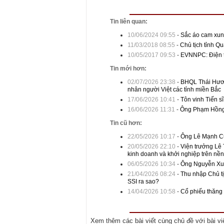
Tin liên quan:
10/06/2024 09:55
-
Sắc áo cam xun
11/03/2018 08:55
-
Chủ tịch tỉnh Qu
10/05/2017 09:53
-
EVNNPC: Điện 
Tin mới hơn:
02/07/2026 23:38
-
BHQL Thái Hương
nhân người Việt các tỉnh miền Bắc
17/06/2026 10:41
-
Tôn vinh Tiến s
16/06/2026 11:31
-
Ông Phạm Hồng 
Tin cũ hơn:
22/05/2026 10:17
-
Ông Lê Mạnh C
20/05/2026 22:10
-
Viện trưởng Lê 
kinh doanh và khởi nghiệp trên nền
06/05/2026 10:34
-
Ông Nguyễn Xuâ
21/04/2026 08:24
-
Thu nhập Chủ tị
SSI ra sao?
14/04/2026 10:58
-
Cổ phiếu thăng 
Xem thêm các bài viết cùng chủ đề với bài viết