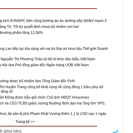
g kích EVNNPC trên công trường dự án đường dây 500kV mạch 3
ảng Trị: 'Tôi ký quyết định chưa bổ nhiệm con trai'
thương phẩm tăng 12,58%
 Lan tiếp tục tỏa sáng với vai trò Đại sứ Hoa hậu Thế giới Doanh
ĩ Nguyễn Thị Phương Thảo là Nữ trí thức tiêu biểu Việt Nam
Hải làm Phó tổng giám đốc Ngân hàng UOB Việt Nam
ường được bổ nhiệm làm Tổng Giám đốc PVN
Thị Huyền Trang công bố khát vọng về cộng đồng 1 triệu phụ nữ
 tảng số
n Đông được bầu giữ chức Chủ tịch HĐQT Vinaconex
ch và CEO TCBS giảm; lương thưởng lãnh đạo hai 'ông lớn' VPS,
hoa, tài sản tỷ phú Phạm Nhật Vượng thêm 1,1 tỷ USD sau 1 ngày
Trang kế >>
 (phía trên):