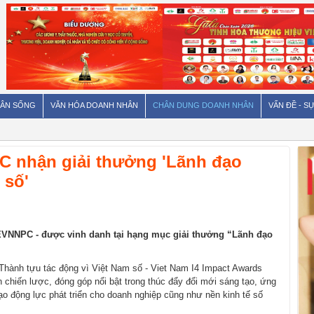
ÂN SỐNG
VĂN HÓA DOANH NHÂN
CHÂN DUNG DOANH NHÂN
VẤN ĐỀ - SỰ
 nhận giải thưởng 'Lãnh đạo
 số'
VNNPC - được vinh danh tại hạng mục giải thưởng “Lãnh đạo
Thành tựu tác động vì Việt Nam số - Viet Nam I4 Impact Awards
 chiến lược, đóng góp nổi bật trong thúc đẩy đổi mới sáng tạo, ứng
o động lực phát triển cho doanh nghiệp cũng như nền kinh tế số