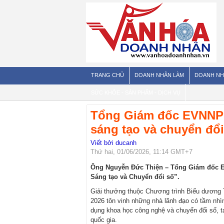
TRANG CHỦ
DOANH NHÂN LÀM
DOANH NH
SỨC KHỎE - SẢN PHẨM - DỊCH VỤ
Tổng Giám đốc EVNNPC
sáng tạo và chuyển đổi
Viết bởi ducanh
Thứ hai, 01/06/2026, 11:14 GMT+7
Ông Nguyễn Đức Thiện – Tổng Giám đốc E
Sáng tạo và Chuyển đổi số”.
Giải thưởng thuộc Chương trình Biểu dương 
2026 tôn vinh những nhà lãnh đạo có tầm nhìn
dụng khoa học công nghệ và chuyển đổi số, tạ
quốc gia.