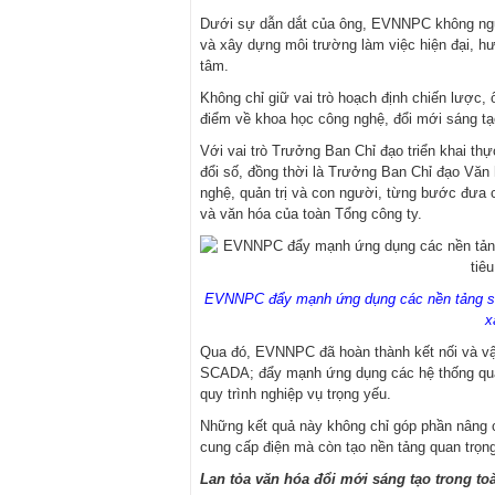
Dưới sự dẫn dắt của ông, EVNNPC không ngừ
và xây dựng môi trường làm việc hiện đại, hư
tâm.
Không chỉ giữ vai trò hoạch định chiến lược,
điểm về khoa học công nghệ, đổi mới sáng tạ
Với vai trò Trưởng Ban Chỉ đạo triển khai th
đổi số, đồng thời là Trưởng Ban Chỉ đạo Vă
nghệ, quản trị và con người, từng bước đưa 
và văn hóa của toàn Tổng công ty.
EVNNPC đẩy mạnh ứng dụng các nền tảng số t
x
Qua đó, EVNNPC đã hoàn thành kết nối và vậ
SCADA; đẩy mạnh ứng dụng các hệ thống quả
quy trình nghiệp vụ trọng yếu.
Những kết quả này không chỉ góp phần nâng c
cung cấp điện mà còn tạo nền tảng quan trọn
Lan tỏa văn hóa đổi mới sáng tạo trong 