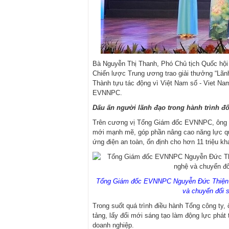
Bà Nguyễn Thị Thanh, Phó Chủ tịch Quốc hộ
Chiến lược Trung ương trao giải thưởng “Lãn
Thành tựu tác động vì Việt Nam số - Viet N
EVNNPC.
Dấu ấn người lãnh đạo trong hành trình đ
Trên cương vị Tổng Giám đốc EVNNPC, ông N
mới mạnh mẽ, góp phần nâng cao năng lực quả
ứng điện an toàn, ổn định cho hơn 11 triệu kh
Tổng Giám đốc EVNNPC Nguyễn Đức Thiện luô
và chuyển đổi s
Trong suốt quá trình điều hành Tổng công ty,
tảng, lấy đổi mới sáng tạo làm động lực phát
doanh nghiệp.