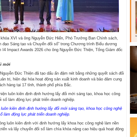
i khóa XVI và ông Nguyễn Đức Hiển, Phó Trưởng Ban Chính sách,
h đạo Sáng tạo và Chuyển đổi số” trong Chương trình Biểu dương
am I4 Impact Awards 2026 cho ông Nguyễn Đức Thiện, Tổng Giám đốc
ổi mới
guyễn Đức Thiện đã tạo dấu ấn đậm nét bằng những quyết sách đổi
n trị, hiện đại hóa hoạt động sản xuất kinh doanh và bảo đảm cung
ách hàng tại 17 tỉnh, thành phố phía Bắc.
n kiên định định hướng lấy đổi mới sáng tạo, khoa học công nghệ
ố làm động lực phát triển doanh nghiệp.
 ông luôn kiên định với định hướng lấy khoa học công nghệ làm nền
 triển và lấy chuyển đổi số làm chìa khóa nâng cao hiệu quả hoạt động