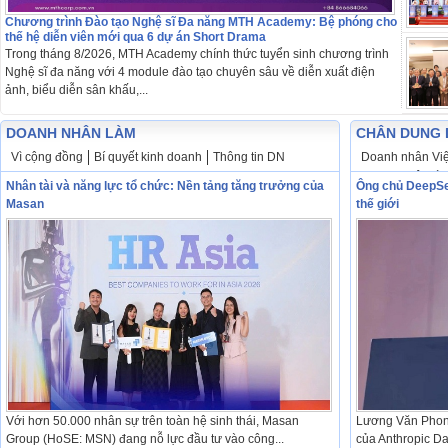
Chương trình Đào tạo Nghệ sĩ Đa năng MTH Academy: Bệ phóng cho
thế hệ diễn viên mới qua 6 dự án Short Drama
Trong tháng 8/2026, MTH Academy chính thức tuyển sinh chương trình
Nghệ sĩ đa năng với 4 module đào tạo chuyên sâu về diễn xuất điện
ảnh, biểu diễn sân khấu,...
DOANH NHÂN LÀM
CHÂN DUNG 
Vì cộng đồng
Bí quyết kinh doanh
Thông tin DN
Doanh nhân Việ
Doanh nhân tài 
Nhân tài và năng lực tổ chức: Nền tảng tăng trưởng của
Ông chủ DeepSee
Masan
thế giới
Với hơn 50.000 nhân sự trên toàn hệ sinh thái, Masan
Lương Văn Phon
Group (HoSE: MSN) đang nỗ lực đầu tư vào công...
của Anthropic Da