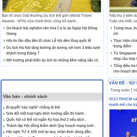
Ban tổ chức Giải thưởng Du lịch thế giới (World Travel
Tiếp thu ý kiến 
Awards - WTA) vừa chính thức công bố danh...
Tuấn cho biết, c
Du khách trải nghiệm văn hóa Cơ tu tại Ngày hội Đông
Trưng mua, tr
Giang
ích
Hội An lần đầu tiên tổ chức Lễ hội đèn lồng quốc tế
Thực hiện chí
trọng điểm
Du lịch Hà Nội tăng trưởng ấn tượng với hơn 3 triệu lượt
khách trong tháng 7
Từ Singapore
nhịp cầu hợp 
Mở hướng phát triển du lịch từ những tiềm năng sẵn có
Tổng điều tra
cho hoạch địn
VẤN ĐỀ - SỰ
Trong nước
Vấ
Văn bản - chính sách
VCCI TP.HCM và
mạnh mẽ cho kỷ
Bí quyết “vào nghề” chẳng lê thê
Sửa đổi một loạt nghị định hướng dẫn thi hành...
Quốc hội có thể rút ngắn Kỳ họp thứ 2 nếu dịch...
Thành lập Hội đồng thẩm định Quy hoạch mạng lưới...
Hội nghị TƯ 4: Đổi mới tư duy, nhận thức đúng đắn...