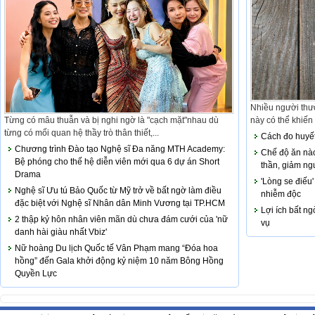
Nhiều người thườ
Từng có mâu thuẫn và bị nghi ngờ là "cạch mặt"nhau dù
này có thể khiến 
từng có mối quan hệ thầy trò thân thiết,...
Cách đo huyết
Chương trình Đào tạo Nghệ sĩ Đa năng MTH Academy:
Chế độ ăn nào
Bệ phóng cho thế hệ diễn viên mới qua 6 dự án Short
thần, giảm ng
Drama
'Lòng se điếu'
Nghệ sĩ Ưu tú Bảo Quốc từ Mỹ trở về bất ngờ làm điều
nhiễm độc
đặc biệt với Nghệ sĩ Nhân dân Minh Vương tại TP.HCM
Lợi ích bất ng
2 thập kỷ hôn nhân viên mãn dù chưa đám cưới của 'nữ
vụ
danh hài giàu nhất Vbiz'
Nữ hoàng Du lịch Quốc tế Vân Phạm mang “Đóa hoa
hồng” đến Gala khởi động kỷ niệm 10 năm Bông Hồng
Quyền Lực