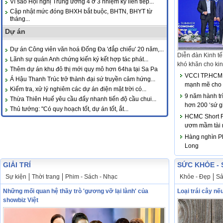
Vì sao Hội nghị Trung ương 4 ở 3 nhiệm kỳ liên tiếp...
Cập nhật mức đóng BHXH bắt buộc, BHTN, BHYT từ
tháng...
Dự án
Dự án Công viên văn hoá Đống Đa 'đắp chiếu' 20 năm,...
Diễn đàn Kinh tế
Lãnh sự quán Anh chứng kiến ký kết hợp tác phát...
khó khăn cho kinh
Thêm dự án khu đô thị mới quy mô hơn 64ha tại Sa Pa
VCCI TP.HCM 
Á Hậu Thanh Trúc trở thành đại sứ truyền cảm hứng...
mạnh mẽ cho 
Kiểm tra, xử lý nghiêm các dự án điện mặt trời có...
9 năm hành tr
Thừa Thiên Huế yêu cầu đẩy nhanh tiến độ cầu chui...
hơn 200 ‘sứ g
Thủ tướng: "Có quy hoạch tốt, dự án tốt, ắt...
HCMC Short Fo
ươm mầm tài 
Hàng nghìn Ph
Long
GIẢI TRÍ
SỨC KHỎE - 
Sự kiện
Thời trang
Phim - Sách - Nhạc
Khỏe - Đẹp
Sả
Những mối quan hệ thầy trò 'gương vỡ lại lành' của
Loại trái cây nế
showbiz Việt