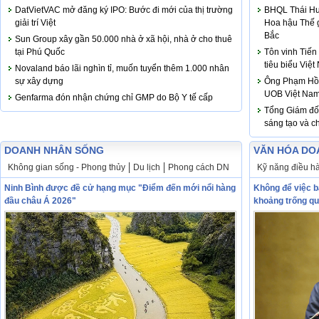
DatVietVAC mở đăng ký IPO: Bước đi mới của thị trường
BHQL Thái Hươ
giải trí Việt
Hoa hậu Thế g
Bắc
Sun Group xây gần 50.000 nhà ở xã hội, nhà ở cho thuê
tại Phú Quốc
Tôn vinh Tiến
tiêu biểu Việ
Novaland báo lãi nghìn tỉ, muốn tuyển thêm 1.000 nhân
sự xây dựng
Ông Phạm Hồn
UOB Việt Na
Genfarma đón nhận chứng chỉ GMP do Bộ Y tế cấp
Tổng Giám đố
sáng tạo và c
DOANH NHÂN SỐNG
VĂN HÓA DO
Không gian sống - Phong thủy
Du lịch
Phong cách DN
Kỹ năng điều h
Ninh Bình được đề cử hạng mục "Điểm đến mới nổi hàng
Không để việc b
đầu châu Á 2026"
khoảng trống qu