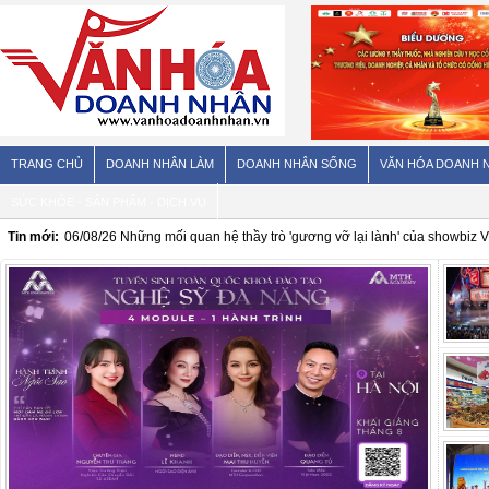
TRANG CHỦ
DOANH NHÂN LÀM
DOANH NHÂN SỐNG
VĂN HÓA DOANH 
SỨC KHỎE - SẢN PHẨM - DỊCH VỤ
Tin mới:
06/08/26
Loại trái cây nếu ăn cả vỏ sẽ tốt hơn rất nhiều