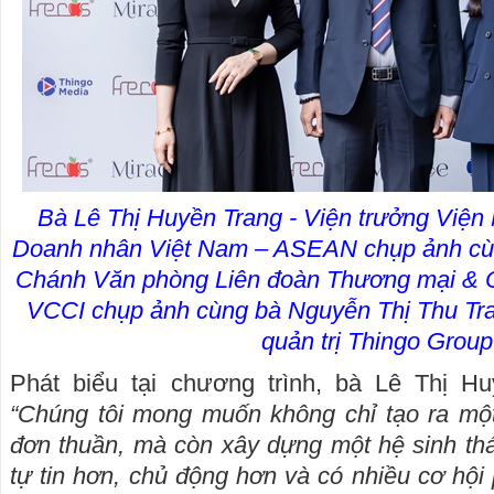
Bà Lê Thị Huyền Trang - Viện trưởng Viện 
Doanh nhân Việt Nam – ASEAN chụp ảnh cù
Chánh Văn phòng Liên đoàn Thương mại & 
VCCI chụp ảnh cùng bà Nguyễn Thị Thu Tra
quản trị Thingo Group
Phát biểu tại chương trình, bà Lê Thị H
“Chúng tôi mong muốn không chỉ tạo ra mộ
đơn thuần, mà còn xây dựng một hệ sinh th
tự tin hơn, chủ động hơn và có nhiều cơ hội p