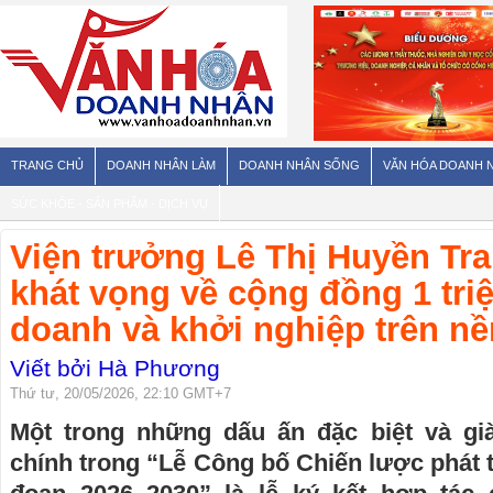
TRANG CHỦ
DOANH NHÂN LÀM
DOANH NHÂN SỐNG
VĂN HÓA DOANH 
SỨC KHỎE - SẢN PHẨM - DỊCH VỤ
Viện trưởng Lê Thị Huyền Tr
khát vọng về cộng đồng 1 tri
doanh và khởi nghiệp trên nề
Viết bởi Hà Phương
Thứ tư, 20/05/2026, 22:10 GMT+7
Một trong những dấu ấn đặc biệt và gi
chính trong “Lễ Công bố Chiến lược phát t