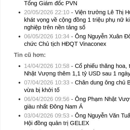
Tổng Giám đốc PVN
20/05/2026 22:10
-
Viện trưởng Lê Thị 
khát vọng về cộng đồng 1 triệu phụ nữ k
nghiệp trên nền tảng số
06/05/2026 10:34
-
Ông Nguyễn Xuân Đô
chức Chủ tịch HĐQT Vinaconex
Tin cũ hơn:
14/04/2026 10:58
-
Cổ phiếu thăng hoa, 
Nhật Vượng thêm 1,1 tỷ USD sau 1 ngà
07/04/2026 10:33
-
Chân dung ông chủ 
vừa bị khởi tố
06/04/2026 09:56
-
Ông Phạm Nhật Vượn
giàu nhất Đông Nam Á
03/04/2026 09:53
-
Ông Nguyễn Văn Tuấn 
Hội đồng quản trị GELEX