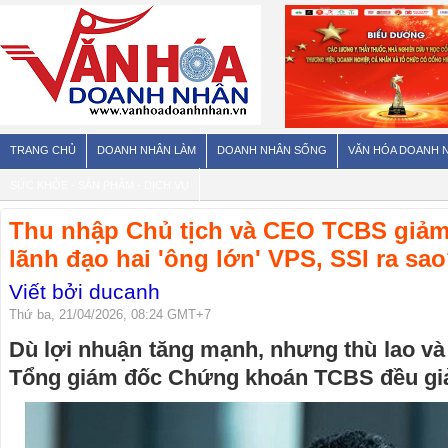
TRANG CHỦ
DOANH NHÂN LÀM
DOANH NHÂN SỐNG
VĂN HÓA DOANH 
SỨC KHỎE - SẢN PHẨM - DỊCH VỤ
Thu nhập Chủ tịch và CEO TCBS giả
lãnh đạo hai 'ông lớn' VPS, SSI ra sa
Viết bởi ducanh
Thứ ba, 21/04/2026, 08:24 GMT+7
Dù lợi nhuận tăng mạnh, nhưng thù lao và
Tổng giám đốc Chứng khoán TCBS đều gi