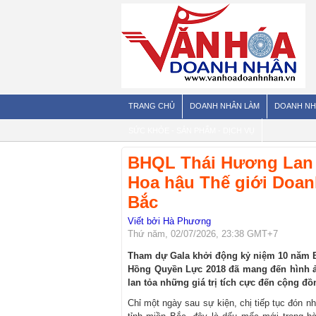
TRANG CHỦ
DOANH NHÂN LÀM
DOANH NH
SỨC KHỎE - SẢN PHẨM - DỊCH VỤ
BHQL Thái Hương Lan ti
Hoa hậu Thế giới Doan
Bắc
Viết bởi Hà Phương
Thứ năm, 02/07/2026, 23:38 GMT+7
Tham dự Gala khởi động kỷ niệm 10 năm 
Hồng Quyền Lực 2018 đã mang đến hình ả
lan tỏa những giá trị tích cực đến cộng đồ
Chỉ một ngày sau sự kiện, chị tiếp tục đón n