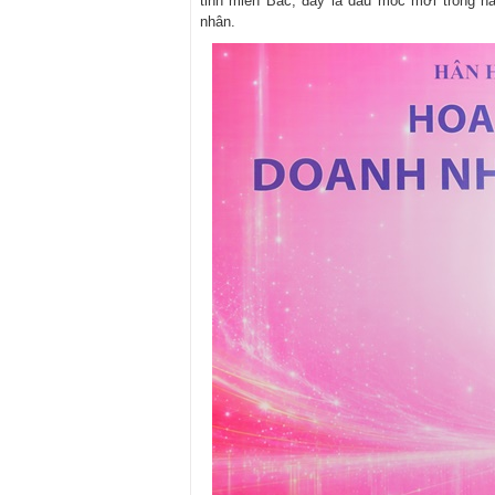
tỉnh miền Bắc, đây là dấu mốc mới trong h
nhân.