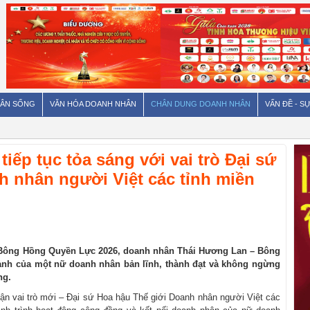
ÂN SỐNG
VĂN HÓA DOANH NHÂN
CHÂN DUNG DOANH NHÂN
VẤN ĐỀ - SỰ
ếp tục tỏa sáng với vai trò Đại sứ
h nhân người Việt các tỉnh miền
Bông Hồng Quyền Lực 2026, doanh nhân Thái Hương Lan – Bông
nh của một nữ doanh nhân bản lĩnh, thành đạt và không ngừng
ng.
hận vai trò mới – Đại sứ Hoa hậu Thế giới Doanh nhân người Việt các