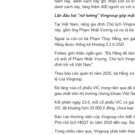
Năm nay, danh sách này ghi nhận con số kỉ
danh sách này, tăng thêm 400 người so với 
Lần đầu hai "nữ tướng" Vingroup góp mặt 
Tại Việt Nam, riêng gia đình Chủ tịch Ving
này, gồm ông Phạm Nhật Vượng và vợ là bà 
Ngoài ra còn có bà Phạm Thúy Hằng, em gái 
Hằng được thống kê khoảng 2,1 tỉ USD.
Forbes giới thiệu ngắn gọn: "Bà Hằng đã là
và anh rể Phạm Nhật Vượng, Chủ tịch Vingro
đình trở về Việt Nam".
Theo báo cáo quản trị năm 2025, bà Hằng sở
lệ của Vingroup.
Đà tăng của cổ phiếu VIC trong năm qua đã k
giàu nhất trên thị trường chứng khoán Việt N
Kết phiên ngày 13-3, mỗi cổ phiếu VIC có giá
VIC đã khoảng hơn 33.000 tỉ đồng, chưa bao 
Báo cáo thường niên của Vingroup cho biết 
Phó chủ tịch HĐQT từ năm 2010 đến nay. Bà 
Trong nhiều năm qua, Vingroup phát triển thà