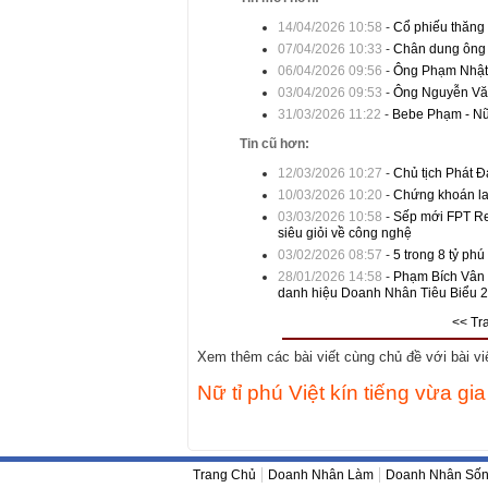
14/04/2026 10:58
-
Cổ phiếu thăng 
07/04/2026 10:33
-
Chân dung ông 
06/04/2026 09:56
-
Ông Phạm Nhật 
03/04/2026 09:53
-
Ông Nguyễn Văn 
31/03/2026 11:22
-
Bebe Phạm - Nữ 
Tin cũ hơn:
12/03/2026 10:27
-
Chủ tịch Phát Đ
10/03/2026 10:20
-
Chứng khoán lao
03/03/2026 10:58
-
Sếp mới FPT Ret
siêu giỏi về công nghệ
03/02/2026 08:57
-
5 trong 8 tỷ phú
28/01/2026 14:58
-
Phạm Bích Vân 
danh hiệu Doanh Nhân Tiêu Biểu 
<< Tr
Xem thêm các bài viết cùng chủ đề với bài viết
Nữ tỉ phú Việt kín tiếng vừa g
Trang Chủ
Doanh Nhân Làm
Doanh Nhân Số