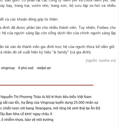
ản, bao gồm: cổ phần tại các công ty niêm yết và chưa niêm yết, bất
áy bay, trang trại, vườn nho, trang sức, bộ sưu tập xe hơi và nhiều
iết và các khoản đóng góp từ thiện.
a đình đã được phân tán cho nhiều thành viên. Tuy nhiên, Forbes cho
rực hệ của người sáng lập còn sống dưới tên của chính người sáng lập
n tài sản do thành viên gia đình trực hệ của người thừa kế nắm giữ.
á nhân đó sẽ xuất hiện ký hiệu "& family" (và gia đình).
(nguồn: tuoitre.vn)
 vingroup
tỉ phú usd
vietjet air
ĩ Nguyễn Thị Phương Thảo là Nữ trí thức tiêu biểu Việt Nam
 sắt cao tốc, hạ tầng của Vingroup tuyển dụng 25.000 nhân sự
c chiến lược với bang Telangana, mở rộng hệ sinh thái tại Ấn Độ
Tây Ban Nha cổ kính' ngay châu Á
u, ô nhiễm nhựa, bảo vệ môi trường