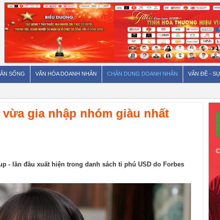
ÂN SỐNG
VĂN HÓA DOANH NHÂN
CHÂN DUNG DOANH NHÂN
VẤN ĐỀ - SỰ
ng vừa gia nhập nhóm giàu nhất
p - lần đầu xuất hiện trong danh sách tỉ phú USD do Forbes