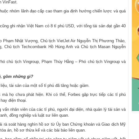
n VinFast.
thuộc nhóm lãnh đạo cấp cao tham gia định hướng chiến lược và quá
ũng ghi nhận Việt Nam có 8 tỉ phú USD, với tổng tài sản đạt gần 40
up Phạm Nhật Vượng, Chủ tịch VietJet Air Nguyễn Thị Phương Thảo,
ng, Chủ tịch Techcombank Hồ Hùng Anh và Chủ tịch Masan Nguyễn
 chủ tịch Vingroup, Phạm Thúy Hằng – Phó chủ tịch Vingroup và
kê, gồm những gì?
liệu, tài sản của một số tỉ phú đã tăng hoặc giảm.
 mà họ chưa phát hiện. Khi có thể, Forbes gặp trực tiếp các tỉ phú
 hay điện thoại.
 vấn nhân viên của các tỉ phú, người đại diện, nhà quản lý tài sản và
ranh, đồng nghiệp và luật sư liên quan.
 phải rà soát hàng nghìn hồ sơ từ Ủy ban Chứng khoán và Giao dịch Mỹ
 tòa án, hồ sơ thừa kế và các bài báo liên quan.