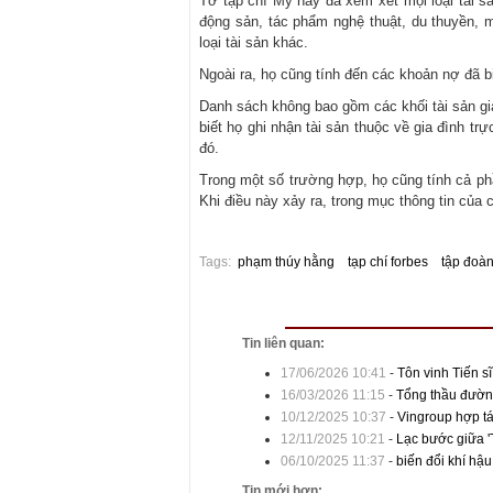
Tờ tạp chí Mỹ này đã xem xét mọi loại tài s
động sản, tác phẩm nghệ thuật, du thuyền, m
loại tài sản khác.
Ngoài ra, họ cũng tính đến các khoản nợ đã b
Danh sách không bao gồm các khối tài sản gi
biết họ ghi nhận tài sản thuộc về gia đình t
đó.
Trong một số trường hợp, họ cũng tính cả phầ
Khi điều này xảy ra, trong mục thông tin của c
Tags:
phạm thúy hằng
tạp chí forbes
tập đoàn
Tin liên quan:
17/06/2026 10:41
-
Tôn vinh Tiến s
16/03/2026 11:15
-
Tổng thầu đường
10/12/2025 10:37
-
Vingroup hợp tá
12/11/2025 10:21
-
Lạc bước giữa '
06/10/2025 11:37
-
biến đổi khí hậ
Tin mới hơn: