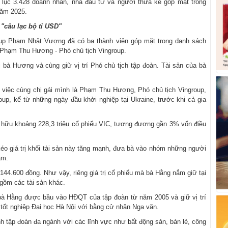
 lục 3.428 doanh nhân, nhà đầu tư và người thừa kế góp mặt trong
năm 2025.
"câu lạc bộ tỉ USD"
roup Phạm Nhật Vượng đã có ba thành viên góp mặt trong danh sách
Phạm Thu Hương - Phó chủ tịch Vingroup.
bà Hương và cùng giữ vị trí Phó chủ tịch tập đoàn. Tài sản của bà
m việc cùng chị gái mình là Phạm Thu Hương, Phó chủ tịch Vingroup,
up, kể từ những ngày đầu khởi nghiệp tại Ukraine, trước khi cả gia
 hữu khoảng 228,3 triệu cổ phiếu VIC, tương đương gần 3% vốn điều
éo giá trị khối tài sản này tăng mạnh, đưa bà vào nhóm những người
am.
 144.600 đồng. Như vậy, riêng giá trị cổ phiếu mà bà Hằng nắm giữ tại
gồm các tài sản khác.
bà Hằng được bầu vào HĐQT của tập đoàn từ năm 2005 và giữ vị trí
tốt nghiệp Đại học Hà Nội với bằng cử nhân Nga văn.
nh tập đoàn đa ngành với các lĩnh vực như bất động sản, bán lẻ, công