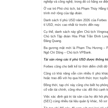
nghiệp và công nghệ, trong đó có hãng xe điệ
Ở vai trò Phó chủ tịch, bà Phạm Thúy Hằng 
trình mở rộng của tập đoàn.
Danh sách tỉ phú USD năm 2026 của Forbes c
tỉ USD, mức cao nhất từ trước đến nay.
Cụ thể, danh sách này gồm Chủ tịch Vingro
Chủ tịch Tập đoàn Hòa Phát Trần Đình Lo
Đăng Quang.
Ba gương mặt mới là Phạm Thu Hương – Phó
Ngô Chí Dũng – Chủ tịch VPBank.
Tài sản ròng các tỉ phú USD được thống 
Forbes cũng cho biết kể từ thời điểm chốt dữ 
Cũng có khả năng vẫn còn nhiều tỉ phú khác
hoặc trao đổi với họ qua hình thức trực tuyến
Đồng thời, tạp chí này cũng cho biết họ phỏng
cố vấn tài chính, cũng như các đối thủ cạnh t
Việc xác định giá trị tài sản của họ đòi hỏi
(SEC) cùng nhiều tài liệu quản lý khác, hồ sơ