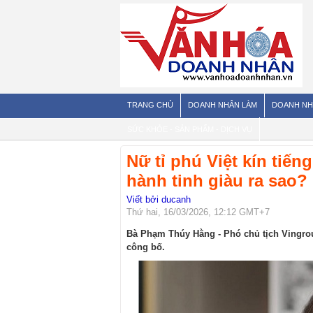
TRANG CHỦ
DOANH NHÂN LÀM
DOANH NH
SỨC KHỎE - SẢN PHẨM - DỊCH VỤ
Nữ tỉ phú Việt kín tiế
hành tinh giàu ra sao?
Viết bởi ducanh
Thứ hai, 16/03/2026, 12:12 GMT+7
Bà Phạm Thúy Hằng - Phó chủ tịch Vingrou
công bố.