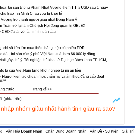
hoa, tài sản tỷ phú Phạm Nhật Vượng thêm 1,1 tỷ USD sau 1 ngày
chủ Bảo Tín Minh Châu vừa bị khởi tố
Vượng trở thành người giàu nhất Đông Nam Á
Tuấn trở lại làm Chủ tịch Hội đồng quản trị GELEX
CEO đa tài với tầm nhìn toàn cầu
ạt chi số tiền lớn mua thêm hàng triệu cổ phiếu PDR
 dốc, tài sản các tỷ phú Việt Nam mất hơn 66.000 tỷ đồng
ail gây chú ý: Tốt nghiệp thủ khoa ở Đại học Bách khoa TP.HCM,
 đô la của Việt Nam từng khởi nghiệp từ mì ăn liền
- Người kiến tạo chuẩn mực thẩm mỹ và ẩm thực đẳng cấp đoạt
2025
ang truớc
Trang kế >>
 (phía trên):
ia nhập nhóm giàu nhất hành tinh giàu ra sao?
ng
Văn Hóa Doanh Nhân
Chân Dung Doanh Nhân
Vấn Đề - Sự Kiện
Giải Trí