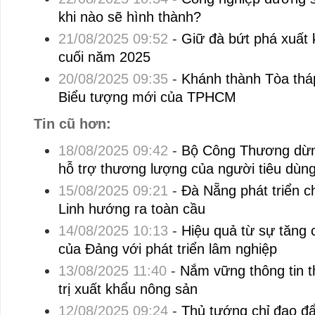
khi nào sẽ hình thành?
21/08/2025 09:52
-
Giữ đà bứt phá xuất
cuối năm 2025
20/08/2025 09:35
-
Khánh thành Tòa thá
Biểu tượng mới của TPHCM
Tin cũ hơn:
18/08/2025 09:42
-
Bộ Công Thương dừng
hỗ trợ thương lượng của người tiêu dùn
15/08/2025 09:21
-
Đà Nẵng phát triển c
Linh hướng ra toàn cầu
14/08/2025 10:13
-
Hiệu quả từ sự tăng
của Đảng với phát triển lâm nghiệp
13/08/2025 11:40
-
Nắm vững thông tin th
trị xuất khẩu nông sản
12/08/2025 09:24
-
Thủ tướng chỉ đạo đẩ