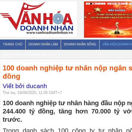
TRANG CHỦ
DOANH NHÂN LÀM
DOANH NHÂN SỐNG
VĂN HÓA DOANH 
SỨC KHỎE - SẢN PHẨM - DỊCH VỤ
100 doanh nghiệp tư nhân nộp ngân s
đồng
Viết bởi ducanh
Thứ ba, 19/08/2025, 11:05 GMT+7
100 doanh nghiệp tư nhân hàng đầu nộp n
244.400 tỷ đồng, tăng hơn 70.000 tỷ v
trước.
Trong danh sách 100 công ty tư nhân n