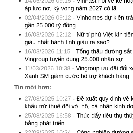
14/05/2026 09:15
-
VinFast nói về kế hoạ
áp lực nợ, kỳ vọng năm 2027 có lãi
02/04/2026 09:12
-
Vinhomes dự kiến trả 
gần 25.000 tỷ đồng
16/03/2026 12:12
-
Nữ tỉ phú Việt kín t
giàu nhất hành tinh giàu ra sao?
16/03/2026 11:15
-
Tổng thầu đường sắt 
Vingroup tuyển dụng 25.000 nhân sự
11/03/2026 10:38
-
Vingroup ưu đãi đổi x
Xanh SM giảm cước hỗ trợ khách hàng
Tin mới hơn:
27/08/2025 10:27
-
Đề xuất quy định về k
khấu trừ thuế đối với hộ, cá nhân kinh d
25/08/2025 16:58
-
Thúc đẩy tiêu thụ thủ
bằng phát triển
22/08/2025 10:34
-
Công nghiệp đường s