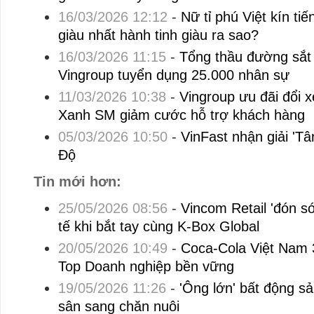
16/03/2026 12:12
-
Nữ tỉ phú Việt kín t
giàu nhất hành tinh giàu ra sao?
16/03/2026 11:15
-
Tổng thầu đường sắt 
Vingroup tuyển dụng 25.000 nhân sự
11/03/2026 10:38
-
Vingroup ưu đãi đổi x
Xanh SM giảm cước hỗ trợ khách hàng
05/03/2026 10:50
-
VinFast nhận giải 'Tâ
Độ
Tin mới hơn:
25/05/2026 08:56
-
Vincom Retail 'đón s
tế khi bắt tay cùng K-Box Global
20/05/2026 10:49
-
Coca-Cola Việt Nam 3
Top Doanh nghiệp bền vững
19/05/2026 11:26
-
'Ông lớn' bất động s
sân sang chăn nuôi