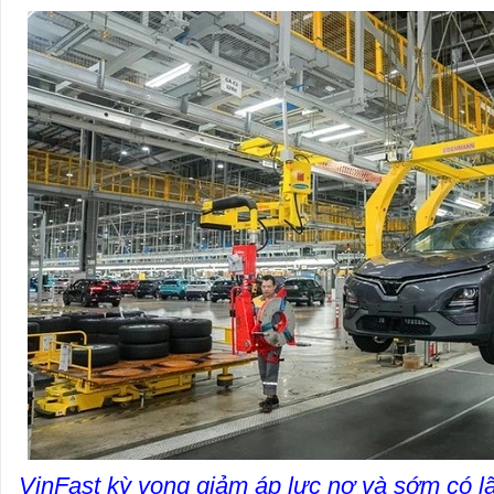
VinFast kỳ vọng giảm áp lực nợ và sớm có lãi