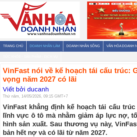
TRANG CHỦ
DOANH NHÂN LÀM
DOANH NHÂN SỐNG
VĂN HÓA DOANH 
SỨC KHỎE - SẢN PHẨM - DỊCH VỤ
VinFast nói về kế hoạch tái cấu trúc: 
vọng năm 2027 có lãi
Viết bởi ducanh
Thứ năm, 14/05/2026, 09:15 GMT+7
VinFast khẳng định kế hoạch tái cấu trúc 
lĩnh vực ô tô mà nhằm giảm áp lực nợ, tố
hình sản xuất. Sau thương vụ này, VinFa
bản hết nợ và có lãi từ năm 2027.