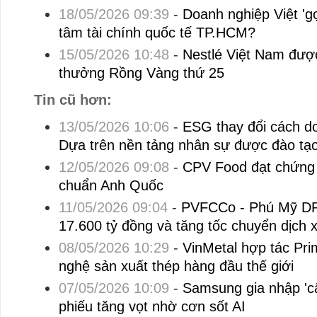
18/05/2026 09:39
-
Doanh nghiệp Việt 'gọ
tâm tài chính quốc tế TP.HCM?
15/05/2026 10:48
-
Nestlé Việt Nam được 
thưởng Rồng Vàng thứ 25
Tin cũ hơn:
13/05/2026 10:06
-
ESG thay đổi cách d
Dựa trên nền tảng nhân sự được đào tạ
12/05/2026 09:08
-
CPV Food đạt chứng 
chuẩn Anh Quốc
11/05/2026 09:04
-
PVFCCo - Phú Mỹ DP
17.600 tỷ đồng và tăng tốc chuyển dịch 
08/05/2026 10:29
-
VinMetal hợp tác Prim
nghệ sản xuất thép hàng đầu thế giới
07/05/2026 10:09
-
Samsung gia nhập 'câu
phiếu tăng vọt nhờ cơn sốt AI