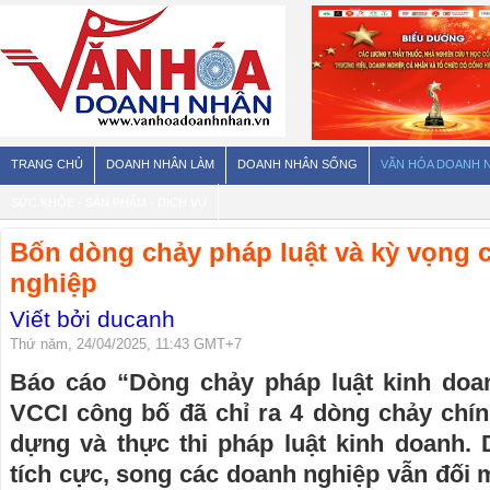
TRANG CHỦ
DOANH NHÂN LÀM
DOANH NHÂN SỐNG
VĂN HÓA DOANH 
SỨC KHỎE - SẢN PHẨM - DỊCH VỤ
Bốn dòng chảy pháp luật và kỳ vọng c
nghiệp
Viết bởi ducanh
Thứ năm, 24/04/2025, 11:43 GMT+7
Báo cáo “Dòng chảy pháp luật kinh doa
VCCI công bố đã chỉ ra 4 dòng chảy chín
dựng và thực thi pháp luật kinh doanh.
tích cực, song các doanh nghiệp vẫn đối 