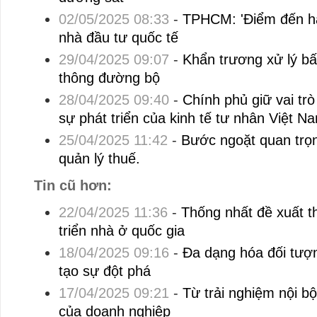
02/05/2025 08:33
-
TPHCM: 'Điểm đến hấ
nhà đầu tư quốc tế
29/04/2025 09:07
-
Khẩn trương xử lý bấ
thông đường bộ
28/04/2025 09:40
-
Chính phủ giữ vai trò
sự phát triển của kinh tế tư nhân Việt N
25/04/2025 11:42
-
Bước ngoặt quan trọn
quản lý thuế.
Tin cũ hơn:
22/04/2025 11:36
-
Thống nhất đề xuất t
triển nhà ở quốc gia
18/04/2025 09:16
-
Đa dạng hóa đối tượn
tạo sự đột phá
17/04/2025 09:21
-
Từ trải nghiệm nội bộ
của doanh nghiệp