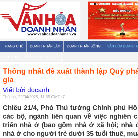
TRANG CHỦ
DOANH NHÂN LÀM
DOANH NHÂN SỐNG
VĂN HÓA DOANH 
SỨC KHỎE - SẢN PHẨM - DỊCH VỤ
Thống nhất đề xuất thành lập Quỹ phá
gia
Viết bởi ducanh
Thứ ba, 22/04/2025, 11:36 GMT+7
Chiều 21/4, Phó Thủ tướng Chính phủ H
các bộ, ngành liên quan về việc nghiên 
triển nhà ở (bao gồm nhà ở xã hội; nhà 
nhà ở cho người trẻ dưới 35 tuổi thuê, m