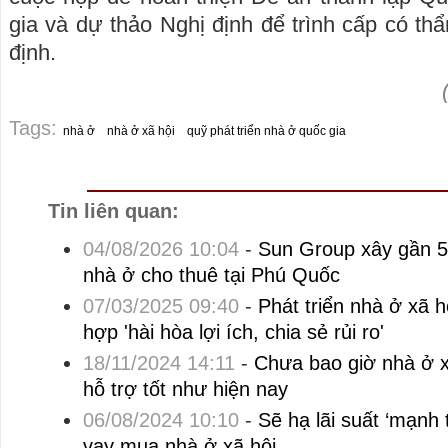
gia và dự thảo Nghị định để trình cấp có th
định.
Tags:
nhà ở
nhà ở xã hội
quỹ phát triển nhà ở quốc gia
Tin liên quan:
04/08/2026 10:04
-
Sun Group xây gần 5
nhà ở cho thuê tại Phú Quốc
07/03/2025 09:40
-
Phát triển nhà ở xã h
hợp 'hài hòa lợi ích, chia sẻ rủi ro'
18/11/2024 14:11
-
Chưa bao giờ nhà ở 
hỗ trợ tốt như hiện nay
06/08/2024 10:10
-
Sẽ hạ lãi suất ‘mạnh 
vay mua nhà ở xã hội