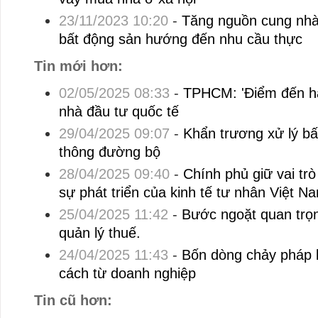
23/11/2023 10:20
-
Tăng nguồn cung nhà 
bất động sản hướng đến nhu cầu thực
Tin mới hơn:
02/05/2025 08:33
-
TPHCM: 'Điểm đến hấ
nhà đầu tư quốc tế
29/04/2025 09:07
-
Khẩn trương xử lý bấ
thông đường bộ
28/04/2025 09:40
-
Chính phủ giữ vai trò
sự phát triển của kinh tế tư nhân Việt N
25/04/2025 11:42
-
Bước ngoặt quan trọn
quản lý thuế.
24/04/2025 11:43
-
Bốn dòng chảy pháp l
cách từ doanh nghiệp
Tin cũ hơn: