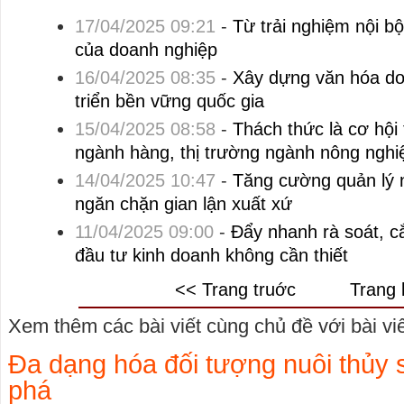
17/04/2025 09:21
-
Từ trải nghiệm nội bộ
của doanh nghiệp
16/04/2025 08:35
-
Xây dựng văn hóa do
triển bền vững quốc gia
15/04/2025 08:58
-
Thách thức là cơ hội 
ngành hàng, thị trường ngành nông nghi
14/04/2025 10:47
-
Tăng cường quản lý n
ngăn chặn gian lận xuất xứ
11/04/2025 09:00
-
Đẩy nhanh rà soát, cắ
đầu tư kinh doanh không cần thiết
<< Trang truớc
Trang 
Xem thêm các bài viết cùng chủ đề với bài viết
Đa dạng hóa đối tượng nuôi thủy 
phá