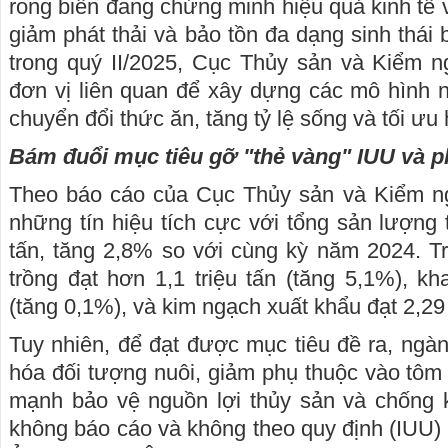
rong biển đang chứng minh hiệu quả kinh tế 
giảm phát thải và bảo tồn đa dạng sinh thái 
trong quý II/2025, Cục Thủy sản và Kiểm n
đơn vị liên quan để xây dựng các mô hình nu
chuyển đổi thức ăn, tăng tỷ lệ sống và tối ưu 
Bám đuổi mục tiêu gỡ "thẻ vàng" IUU và ph
Theo báo cáo của Cục Thủy sản và Kiểm ng
những tín hiệu tích cực với tổng sản lượng 
tấn, tăng 2,8% so với cùng kỳ năm 2024. T
trồng đạt hơn 1,1 triệu tấn (tăng 5,1%), kh
(tăng 0,1%), và kim ngạch xuất khẩu đạt 2,2
Tuy nhiên, để đạt được mục tiêu đề ra, ngà
hóa đối tượng nuôi, giảm phụ thuộc vào tôm 
mạnh bảo vệ nguồn lợi thủy sản và chống k
không báo cáo và không theo quy định (IUU)