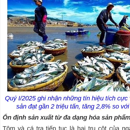
Quý I/2025 ghi nhận những tín hiệu tích cực 
sản đạt gần 2 triệu tấn, tăng 2,8% so vớ
Ổn định sản xuất từ đa dạng hóa sản phẩ
Tôm và cá tra tiếp tục là hai trụ cột của n