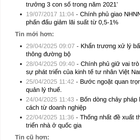
trưởng 3 con số trong năm 2021'
19/07/2017 11:04
-
Chính phủ giao NHN
phấn đấu giảm lãi suất từ 0,5-1%
Tin mới hơn:
29/04/2025 09:07
-
Khẩn trương xử lý bấ
thông đường bộ
28/04/2025 09:40
-
Chính phủ giữ vai trò
sự phát triển của kinh tế tư nhân Việt N
25/04/2025 11:42
-
Bước ngoặt quan trọn
quản lý thuế.
24/04/2025 11:43
-
Bốn dòng chảy pháp l
cách từ doanh nghiệp
22/04/2025 11:36
-
Thống nhất đề xuất t
triển nhà ở quốc gia
Tin cũ hơn: