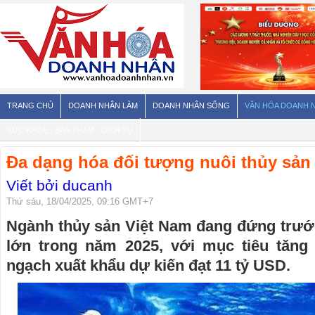
TRANG CHỦ
DOANH NHÂN LÀM
DOANH NHÂN SỐNG
VĂN HÓA DOANH 
SỨC KHỎE - SẢN PHẨM - DỊCH VỤ
Đa dạng hóa đối tượng nuôi thủy sản 
Viết bởi ducanh
Thứ sáu, 18/04/2025, 09:16 GMT+7
Ngành thủy sản Việt Nam đang đứng trước
lớn trong năm 2025, với mục tiêu tăng
ngạch xuất khẩu dự kiến đạt 11 tỷ USD.