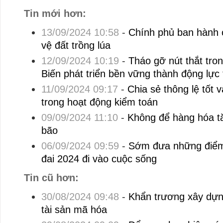
Tin mới hơn:
13/09/2024 10:58
-
Chính phủ ban hành 
vệ đất trồng lúa
12/09/2024 10:19
-
Tháo gỡ nút thắt tro
Biến phát triển bền vững thành động lực t
11/09/2024 09:17
-
Chia sẻ thông lệ tốt 
trong hoạt động kiểm toán
09/09/2024 11:10
-
Không để hàng hóa tă
bão
06/09/2024 09:59
-
Sớm đưa những điểm 
đai 2024 đi vào cuộc sống
Tin cũ hơn:
30/08/2024 09:48
-
Khẩn trương xây dựn
tài sản mã hóa