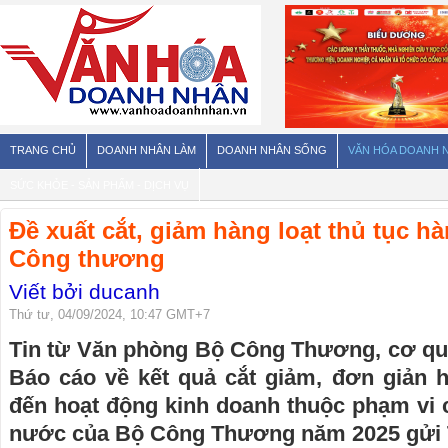
TRANG CHỦ
DOANH NHÂN LÀM
DOANH NHÂN SỐNG
VĂN HÓA DOANH 
SỨC KHỎE - SẢN PHẨM - DỊCH VỤ
Đề xuất cắt, giảm hàng loạt thủ tục 
Công thương
Viết bởi ducanh
Thứ tư, 04/09/2024, 10:47 GMT+7
Tin từ Văn phòng Bộ Công Thương, cơ qu
Báo cáo về kết quả cắt giảm, đơn giản h
đến hoạt động kinh doanh thuộc phạm vi 
nước của Bộ Công Thương năm 2025 gửi 