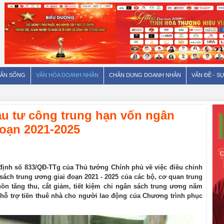
ÂN SỐNG
VĂN HÓA DOANH NHÂN
CHÂN DUNG DOANH NHÂN
VẤN ĐỀ - SỰ
ầu tư công trung hạn vốn ngân
đoạn 2021-2025
ịnh số 833/QĐ-TTg của Thủ tướng Chính phủ về việc điều chỉnh
sách trung ương giai đoạn 2021 - 2025 của các bộ, cơ quan trung
n tăng thu, cắt giảm, tiết kiệm chi ngân sách trung ương năm
 hỗ trợ tiền thuê nhà cho người lao động của Chương trình phục