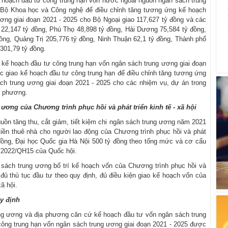
ế hoạch đầu tư công trung hạn vốn nước ngoài nguồn ngân sách trung
 Bộ Khoa học và Công nghệ để điều chỉnh tăng tương ứng kế hoạch
ơng giai đoạn 2021 - 2025 cho Bộ Ngoại giao 117,627 tỷ đồng và các
 22,147 tỷ đồng, Phú Thọ 48,898 tỷ đồng, Hải Dương 75,584 tỷ đồng,
ồng, Quảng Trị 205,776 tỷ đồng, Ninh Thuận 62,1 tỷ đồng, Thành phố
301,79 tỷ đồng.
g kế hoạch đầu tư công trung hạn vốn ngân sách trung ương giai đoạn
c giao kế hoạch đầu tư công trung hạn để điều chỉnh tăng tương ứng
ch trung ương giai đoạn 2021 - 2025 cho các nhiệm vụ, dự án trong
a phương.
ương của Chương trình phục hồi và phát triển kinh tế - xã hội
guồn tăng thu, cắt giảm, tiết kiệm chi ngân sách trung ương năm 2021
tiền thuê nhà cho người lao động của Chương trình phục hồi và phát
ỷ đồng, Đại học Quốc gia Hà Nội 500 tỷ đồng theo tổng mức và cơ cấu
3/2022/QH15 của Quốc hội.
sách trung ương bố trí kế hoạch vốn của Chương trình phục hồi và
ã đủ thủ tục đầu tư theo quy định, đủ điều kiện giao kế hoạch vốn của
ã hội.
y định
ng ương và địa phương căn cứ kế hoạch đầu tư vốn ngân sách trung
ông trung hạn vốn ngân sách trung ương giai đoạn 2021 - 2025 được