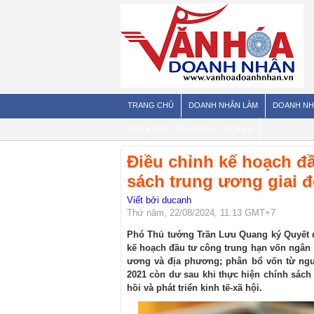
TRANG CHỦ
DOANH NHÂN LÀM
DOANH NH
SỨC KHỎE - SẢN PHẨM - DỊCH VỤ
Điều chỉnh kế hoạch đ
sách trung ương giai 
Viết bởi ducanh
Thứ năm, 22/08/2024, 11:13 GMT+7
Phó Thủ tướng Trần Lưu Quang ký Quyết đ
kế hoạch đầu tư công trung hạn vốn ngân 
ương và địa phương; phân bổ vốn từ nguồ
2021 còn dư sau khi thực hiện chính sách
hồi và phát triển kinh tế-xã hội.