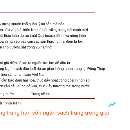
y dựng khuôn khổ quản lý tài sản mã hóa
 cứu về phát triển kinh tế bền vững trong bối cảnh mới
ội thảo luận dự án Luật Quy hoạch đô thị và nông thôn
 doanh nghiệp tiếp cận các sàn thương mại điện tử lớn
iển cho đường sắt trong 25 năm tới
đủ giá điện sẽ tạo ra nguồn lực lớn để đầu tư
ng Ngân sách đầu tư 5 dự án giao thông quan trọng tại Đồng Tháp
 hóa sản phẩm sâm Việt Nam
 cần bảo đảm hài hòa, thúc đẩy hoạt động doanh nghiệp
ch cầu tiêu dùng nội địa, thúc đẩy thương mại trong nước
ang truớc
Trang kế >>
 (phía trên):
ng trung hạn vốn ngân sách trung ương giai