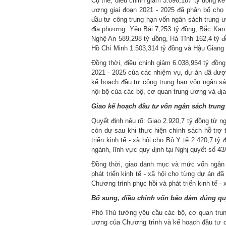
Cụ thể, điều chỉnh giảm 3.096,187 tỷ đồng k
ương giai đoạn 2021 - 2025 đã phân bổ cho
đầu tư công trung hạn vốn ngân sách trung ư
địa phương: Yên Bái 7,253 tỷ đồng, Bắc Kạn
Nghệ An 589,298 tỷ đồng, Hà Tĩnh 162,4 tỷ đ
Hồ Chí Minh 1.503,314 tỷ đồng và Hậu Giang 
Đồng thời, điều chỉnh giảm 6.038,954 tỷ đồn
2021 - 2025 của các nhiệm vụ, dự án đã đượ
kế hoạch đầu tư công trung hạn vốn ngân sá
nội bộ của các bộ, cơ quan trung ương và đị
Giao kế hoạch đầu tư vốn ngân sách trung 
Quyết định nêu rõ: Giao 2.920,7 tỷ đồng từ n
còn dư sau khi thực hiện chính sách hỗ trợ 
triển kinh tế - xã hội cho Bộ Y tế 2.420,7 t
ngành, lĩnh vực quy định tại Nghị quyết số 4
Đồng thời, giao danh mục và mức vốn ngân 
phát triển kinh tế - xã hội cho từng dự án đ
Chương trình phục hồi và phát triển kinh tế - x
Bổ sung, điều chỉnh vốn bảo đảm đúng qu
Phó Thủ tướng yêu cầu các bộ, cơ quan tru
ương của Chương trình và kế hoạch đầu tư c