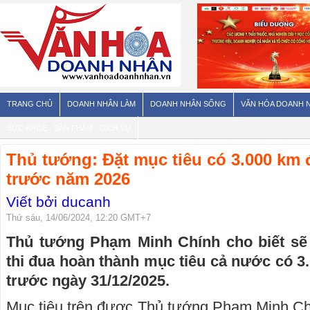
TRANG CHỦ
DOANH NHÂN LÀM
DOANH NHÂN SỐNG
VĂN HÓA DOANH 
SỨC KHỎE - SẢN PHẨM - DỊCH VỤ
Thủ tướng: Đặt mục tiêu có 3.000 km
trước năm 2026
Viết bởi ducanh
Thứ sáu, 14/06/2024, 12:20 GMT+7
Thủ tướng Phạm Minh Chính cho biết sẽ
thi đua hoàn thành mục tiêu cả nước có 
trước ngày 31/12/2025.
Mục tiêu trên được Thủ tướng Phạm Minh Chí