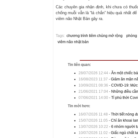
Các chuyên gia nhận định, khi chưa có thuốc
chống muỗi vẫn là “lá chắn” hiệu quả nhất đ
viêm não Nhật Bản gây ra.
Tags:
chương trình tiêm chủng mở rộng
phòng
viêm não nhật bản
Tin liên quan:
28/07/2026 12:44
-
Ăn một chiếc bá
16/08/2023 11:37
-
Giảm ăn mặn nâ
10/09/2021 08:36
-
COVID-19: Mức 
21/06/2021 17:04
-
Những điều cần 
07/06/2021 14:00
-
Tỉ phú thời Cov
Tin mới hơn:
16/07/2026 11:48
-
Thời tiết nóng 
15/07/2026 11:05
-
Chỉ ăn khoai la
13/07/2026 10:22
-
6 nhóm người tu
10/07/2026 11:02
-
Giấc ngủ chất l