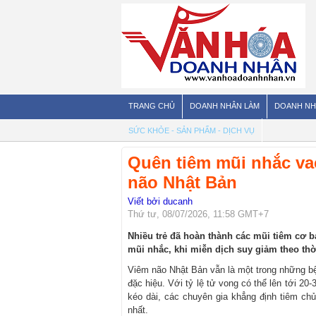
TRANG CHỦ
DOANH NHÂN LÀM
DOANH NH
SỨC KHỎE - SẢN PHẨM - DỊCH VỤ
Quên tiêm mũi nhắc va
não Nhật Bản
Viết bởi ducanh
Thứ tư, 08/07/2026, 11:58 GMT+7
Nhiều trẻ đã hoàn thành các mũi tiêm cơ
mũi nhắc, khi miễn dịch suy giảm theo thờ
Viêm não Nhật Bản vẫn là một trong những bện
đặc hiệu. Với tỷ lệ tử vong có thể lên tới 2
kéo dài, các chuyên gia khẳng định tiêm ch
nhất.