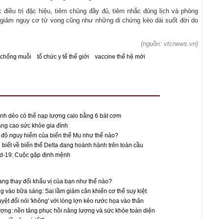
 điều trị đặc hiệu, tiêm chủng đầy đủ, tiêm nhắc đúng lịch và phòng
ể giảm nguy cơ tử vong cũng như những di chứng kéo dài suốt đời do
(nguồn: vtcnews.vn)
 chống muỗi
tổ chức y tế thế giới
vaccine thế hệ mới
nh dẻo có thể nạp lượng calo bằng 6 bát cơm
ng cao sức khỏe gia đình
độ nguy hiểm của biến thể Mu như thế nào?
biết về biến thể Delta đang hoành hành trên toàn cầu
id-19: Cuộc gặp định mệnh
đang thay đổi khẩu vị của bạn như thế nào?
ng vào bữa sáng: Sai lầm giảm cân khiến cơ thể suy kiệt
yệt đối nói 'không' với lòng lợn kẻo rước họa vào thân
ượng: nền tảng phục hồi năng lượng và sức khỏe toàn diện