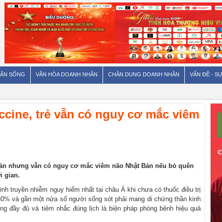
ÂN SỐNG
VĂN HÓA DOANH NHÂN
CHÂN DUNG DOANH NHÂN
VẤN ĐỀ - SỰ
ccine, trẻ vẫn có nguy cơ mắc viêm
 bản nhưng vẫn có nguy cơ mắc viêm não Nhật Bản nếu bỏ quên
i gian.
h truyền nhiễm nguy hiểm nhất tại châu Á khi chưa có thuốc điều trị
0-30% và gần một nửa số người sống sót phải mang di chứng thần kinh
ủng đầy đủ và tiêm nhắc đúng lịch là biện pháp phòng bệnh hiệu quả