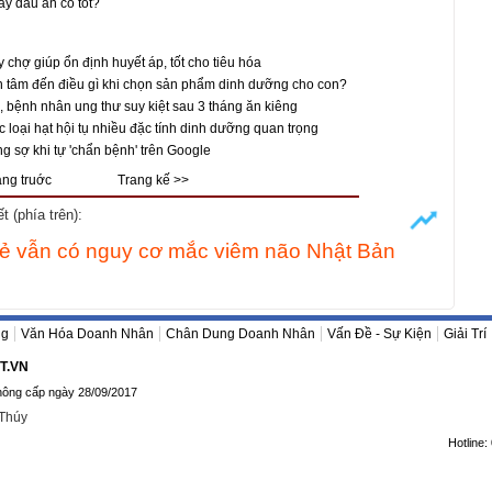
y dầu ăn có tốt?
 chợ giúp ổn định huyết áp, tốt cho tiêu hóa
 tâm đến điều gì khi chọn sản phẩm dinh dưỡng cho con?
, bệnh nhân ung thư suy kiệt sau 3 tháng ăn kiêng
 loại hạt hội tụ nhiều đặc tính dinh dưỡng quan trọng
ng sợ khi tự 'chẩn bệnh' trên Google
ang truớc
Trang kế >>
 (phía trên):
trẻ vẫn có nguy cơ mắc viêm não Nhật Bản
ng
Văn Hóa Doanh Nhân
Chân Dung Doanh Nhân
Vấn Đề - Sự Kiện
Giải Trí
T.VN
hông cấp ngày 28/09/2017
 Thúy
Hotline: