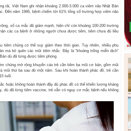
g rãi, Việt Nam ghi nhận khoảng 2.000-3.000 ca viêm não Nhật Bản
ắc. Đến năm 1995, bệnh chiếm tới 61% tổng số trường hợp viêm não
rộng, số ca mắc đã giảm mạnh, hiện chỉ còn khoảng 100-200 trường
nhận các ca bệnh ở những người chưa được tiêm, tiêm chưa đủ liều
au tiêm chủng có thể suy giảm theo thời gian. Tuy nhiên, nhiều phụ
ản mà bỏ quên các mũi tiêm nhắc. Đây là “khoảng trống miễn dịch”
 Bản dù đã từng được tiêm phòng.
iêm chủng mở rộng khuyến cáo trẻ cần tiêm ba mũi cơ bản, gồm mũi
 và mũi thứ ba sau đó một năm. Sau khi hoàn thành phác đồ, trẻ cần
5 tuổi.
nhắc hoặc không hoàn thành đầy đủ phác đồ có thể khiến lượng kháng
y, dù đã từng tiêm vaccine, trẻ vẫn có nguy cơ mắc bệnh nếu không