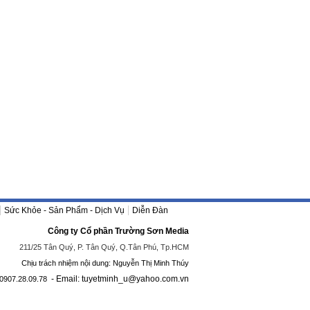
Sức Khỏe - Sản Phẩm - Dịch Vụ
Diễn Đàn
Công ty Cổ phần Trường Sơn Media
211/25 Tân Quý, P. Tân Quý, Q.Tân Phú, Tp.HCM
Chịu trách nhiệm nội dung: Nguyễn Thị Minh Thúy
- Email: tuyetminh_u@yahoo.com.vn
0907.28.09.78