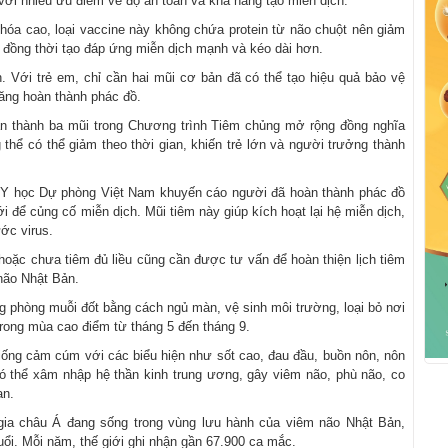
 với nhiều ưu điểm về độ an toàn và khả năng tạo miễn dịch.
t hóa cao, loại vaccine này không chứa protein từ não chuột nên giảm
, đồng thời tạo đáp ứng miễn dịch mạnh và kéo dài hơn.
n. Với trẻ em, chỉ cần hai mũi cơ bản đã có thể tạo hiệu quả bảo vệ
năng hoàn thành phác đồ.
àn thành ba mũi trong Chương trình Tiêm chủng mở rộng đồng nghĩa
thể có thể giảm theo thời gian, khiến trẻ lớn và người trưởng thành
i Y học Dự phòng Việt Nam khuyến cáo người đã hoàn thành phác đồ
 để củng cố miễn dịch. Mũi tiêm này giúp kích hoạt lại hệ miễn dịch,
ớc virus.
hoặc chưa tiêm đủ liều cũng cần được tư vấn để hoàn thiện lịch tiêm
não Nhật Bản.
 phòng muỗi đốt bằng cách ngủ màn, vệ sinh môi trường, loại bỏ nơi
trong mùa cao điểm từ tháng 5 đến tháng 9.
giống cảm cúm với các biểu hiện như sốt cao, đau đầu, buồn nôn, nôn
 có thể xâm nhập hệ thần kinh trung ương, gây viêm não, phù não, co
an.
gia châu Á đang sống trong vùng lưu hành của viêm não Nhật Bản,
uổi. Mỗi năm, thế giới ghi nhận gần 67.900 ca mắc.