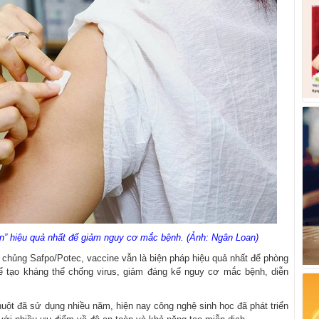
ắn” hiệu quả nhất để giảm nguy cơ mắc bệnh. (Ảnh: Ngân Loan)
chủng Safpo/Potec, vaccine vẫn là biện pháp hiệu quả nhất để phòng
ể tạo kháng thể chống virus, giảm đáng kể nguy cơ mắc bệnh, diễn
uột đã sử dụng nhiều năm, hiện nay công nghệ sinh học đã phát triển