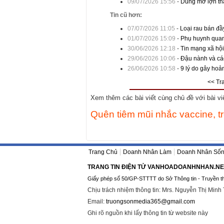
09/07/2026 15:56
-
Dùng mỡ lợn tha
Tin cũ hơn:
07/07/2026 11:05
-
Loại rau bán đầy
01/07/2026 15:09
-
Phụ huynh quan
30/06/2026 12:18
-
Tin mạng xã hội
29/06/2026 10:06
-
Đậu nành và các
26/06/2026 10:58
-
9 lý do gây hoả
<< Tr
Xem thêm các bài viết cùng chủ đề với bài viết
Quên tiêm mũi nhắc vaccine, 
Trang Chủ
Doanh Nhân Làm
Doanh Nhân Số
TRANG TIN ĐIỆN TỬ VANHOADOANHNHAN.NE
Giấy phép số 50/GP-STTTT do Sở Thông tin - Truyền t
Chịu trách nhiệm thông tin: Mrs. Nguyễn Thị Minh
Email:
truongsonmedia365@gmail.com
Ghi rõ nguồn khi lấy thông tin từ website này