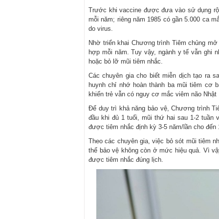
Trước khi vaccine được đưa vào sử dụng rộn
mỗi năm; riêng năm 1985 có gần 5.000 ca m
do virus.
Nhờ triển khai Chương trình Tiêm chủng mở 
hợp mỗi năm. Tuy vậy, ngành y tế vẫn ghi 
hoặc bỏ lỡ mũi tiêm nhắc.
Các chuyên gia cho biết miễn dịch tạo ra s
huynh chỉ nhớ hoàn thành ba mũi tiêm cơ b
khiến trẻ vẫn có nguy cơ mắc viêm não Nhật
Để duy trì khả năng bảo vệ, Chương trình T
đầu khi đủ 1 tuổi, mũi thứ hai sau 1-2 tuần
được tiêm nhắc định kỳ 3-5 năm/lần cho đến 1
Theo các chuyên gia, việc bỏ sót mũi tiêm 
thể bảo vệ không còn ở mức hiệu quả. Vì vậ
được tiêm nhắc đúng lịch.