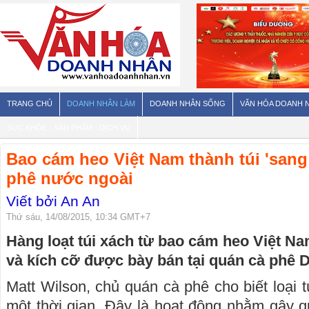
TRANG CHỦ
DOANH NHÂN LÀM
DOANH NHÂN SỐNG
VĂN HÓA DOANH 
SỨC KHỎE - SẢN PHẨM - DỊCH VỤ
Bao cám heo Việt Nam thành túi 'sang
phê nước ngoài
Viết bởi An An
Thứ sáu, 14/08/2015, 10:34 GMT+7
Hàng loạt túi xách từ bao cám heo Việt N
và kích cỡ được bày bán tại quán cà phê D
Matt Wilson, chủ quán cà phê cho biết loại 
một thời gian. Đây là hoạt động nhằm gây 