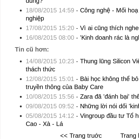
đúng?
18/08/2015 14:59
-
Công nghệ - Mối hoạ
nghiệp
17/08/2015 15:20
-
Vì ai cũng thích ngh
16/08/2015 08:00
-
'Kinh doanh rác là ng
Tin cũ hơn:
14/08/2015 10:23
-
Thung lũng Silicon V
thách thức
12/08/2015 15:01
-
Bài học không thể b
truyền thông của Baby Care
10/08/2015 15:56
-
Zara đã 'đánh bại' th
09/08/2015 09:52
-
Những lời nói dối 'kin
05/08/2015 14:12
-
Vingroup đầu tư Tổ hợ
Cao - Xà - Lá
<< Trang truớc
Trang 