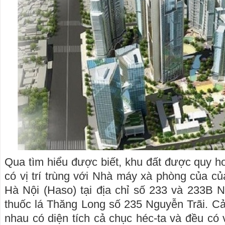
Qua tìm hiểu được biết, khu đất được quy ho
có vị trí trùng với Nhà máy xà phòng của 
Hà Nội (Haso) tại địa chỉ số 233 và 233B 
thuốc lá Thăng Long số 235 Nguyễn Trãi. Cả h
nhau có diện tích cả chục héc-ta và đều có vị