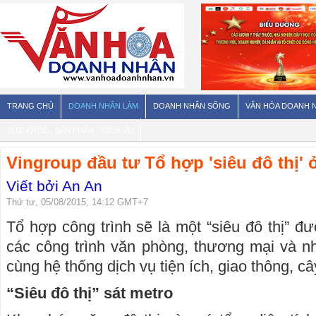
TRANG CHỦ
DOANH NHÂN LÀM
DOANH NHÂN SỐNG
VĂN HÓA DOANH 
SỨC KHỎE - SẢN PHẨM - DỊCH VỤ
Vingroup đầu tư Tổ hợp 'siêu đô thị' 
Viết bởi An An
Thứ tư, 05/08/2015, 14:12 GMT+7
Tổ hợp công trình sẽ là một “siêu đô thị” đ
các công trình văn phòng, thương mại và n
cùng hệ thống dịch vụ tiện ích, giao thông, câ
“Siêu đô thị” sát metro