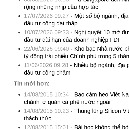
rộng những nhịp cầu hợp tác
17/07/2026 09:27
-
Một số bộ ngành, địa
đầu tư công đạt thấp
10/07/2026 09:33
-
Nghị quyết 10 mở đư
đầu tư dài hạn của doanh nghiệp FDI
22/06/2026 09:40
-
Kho bạc Nhà nước p
tỷ đồng trái phiếu Chính phủ trong 5 thá
11/06/2026 09:28
-
Nhiều bộ ngành, địa 
đầu tư công chậm
Tin mới hơn:
14/08/2015 10:34
-
Bao cám heo Việt Nam
chảnh' ở quán cà phê nước ngoài
14/08/2015 10:23
-
Thung lũng Silicon V
thách thức
12/08/2015 15:01
-
Bài học không thể b