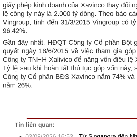
giấy phép kinh doanh của Xavinco thay đổi n
lệ công ty này là 2.000 tỷ đồng. Theo báo cá
Vingroup, tính đến 31/3/2015 Vingroup có tỷ l
96,42%.
Gần đây nhất, HĐQT Công ty Cổ phần Bột gi
quyết ngày 18/6/2015 về việc tham gia góp
Công ty TNHH Xalivico để nâng vốn điều lệ X
Tỷ lệ sau khi hoàn tất thủ tục góp vốn này, s
Công ty Cổ phần BĐS Xavinco nắm 74% và C
nắm 26%.
Tin liên quan:
03/08/2026 16:53
-
Từ Singapore đến Nh