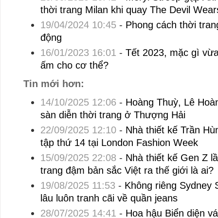
thời trang Milan khi quay The Devil Wea
19/04/2024 10:45
-
Phong cách thời tran
động
16/01/2023 16:01
-
Tết 2023, mặc gì vừa
ấm cho cơ thể?
Tin mới hơn:
14/10/2025 12:06
-
Hoàng Thuỳ, Lê Hoàn
sàn diễn thời trang ở Thượng Hải
22/09/2025 12:10
-
Nhà thiết kế Trần Hù
tập thứ 14 tại London Fashion Week
15/09/2025 22:08
-
Nhà thiết kế Gen Z l
trang đậm bản sắc Việt ra thế giới là ai?
19/08/2025 11:53
-
Không riêng Sydney 
lâu luôn tranh cãi về quần jeans
28/07/2025 14:41
-
Hoa hậu Biển diện vá