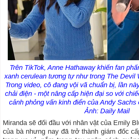
Trên TikTok, Anne Hathaway khiến fan phấn
xanh cerulean tương tự như trong The Devi
Trong video, cô đang vội vã chuẩn bị, lần nà
chải điện - một nâng cấp hiện đại so với chi
cảnh phỏng vấn kinh điển của Andy Sachs ở
Ảnh: Daily Mail
Miranda sẽ đối đầu với nhân vật của Emily Blu
của bà nhưng nay đã trở thành giám đốc cấ