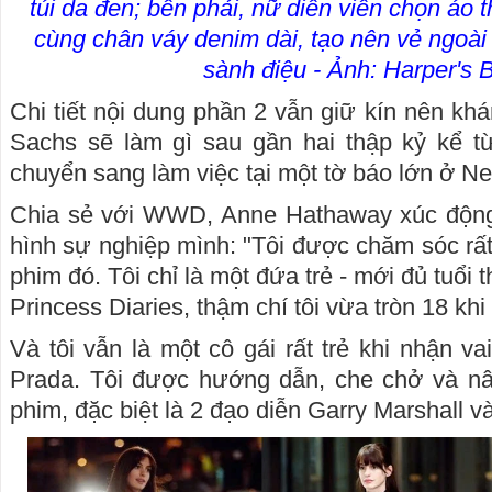
túi da đen; bên phải, nữ diễn viên chọn áo t
cùng chân váy denim dài, tạo nên vẻ ngoà
sành điệu - Ảnh: Harper's 
Chi tiết nội dung phần 2 vẫn giữ kín nên kh
Sachs sẽ làm gì sau gần hai thập kỷ kể t
chuyển sang làm việc tại một tờ báo lớn ở N
Chia sẻ với WWD, Anne Hathaway xúc động n
hình sự nghiệp mình: "Tôi được chăm sóc rất 
phim đó. Tôi chỉ là một đứa trẻ - mới đủ tuổi 
Princess Diaries, thậm chí tôi vừa tròn 18 kh
Và tôi vẫn là một cô gái rất trẻ khi nhận v
Prada. Tôi được hướng dẫn, che chở và nâ
phim, đặc biệt là 2 đạo diễn Garry Marshall v