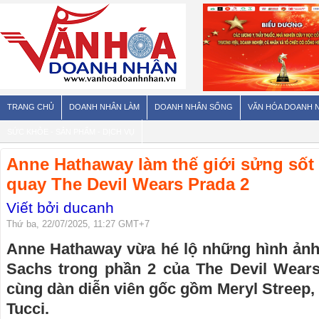
TRANG CHỦ
DOANH NHÂN LÀM
DOANH NHÂN SỐNG
VĂN HÓA DOANH 
SỨC KHỎE - SẢN PHẨM - DỊCH VỤ
Anne Hathaway làm thế giới sửng sốt v
quay The Devil Wears Prada 2
Viết bởi ducanh
Thứ ba, 22/07/2025, 11:27 GMT+7
Anne Hathaway vừa hé lộ những hình ảnh 
Sachs trong phần 2 của The Devil Wears
cùng dàn diễn viên gốc gồm Meryl Streep, 
Tucci.