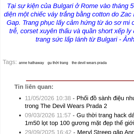
Tại sự kiện của Bulgari ở Rome vào tháng
diện một chiếc váy trắng bằng cotton do Zac 
Gap. Trang phục lấy cảm hứng từ áo sơ mi cổ
trễ, corset xuyên thấu và quần short xếp ly
trang sức lấp lánh từ Bulgari - Ả
Tags:
anne hathaway
gu thời trang
the devil wears prada
Tin liên quan:
11/05/2026 10:38
-
Phối đồ sành điệu n
trong The Devil Wears Prada 2
09/03/2026 11:57
-
Gu thời trang hack d
1m50 lọt top 100 gương mặt đẹp thế giớ
29/09/2025 16:42
-
Meryl Streep gặp Ann