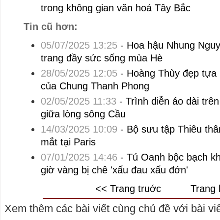
trong không gian văn hoá Tây Bắc
Tin cũ hơn:
05/07/2025 13:25
-
Hoa hậu Nhung Nguyễ
trang đầy sức sống mùa Hè
28/05/2025 12:05
-
Hoàng Thùy đẹp tựa n
của Chung Thanh Phong
02/05/2025 11:33
-
Trình diễn áo dài trê
giữa lòng sông Cầu
14/03/2025 10:09
-
Bộ sưu tập Thiêu th
mắt tại Paris
07/01/2025 14:46
-
Tú Oanh bộc bạch khi
giờ vàng bị chê 'xấu đau xấu đớn'
<< Trang truớc
Trang 
Xem thêm các bài viết cùng chủ đề với bài viết