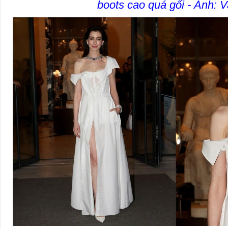
boots cao quá gối - Ảnh: V