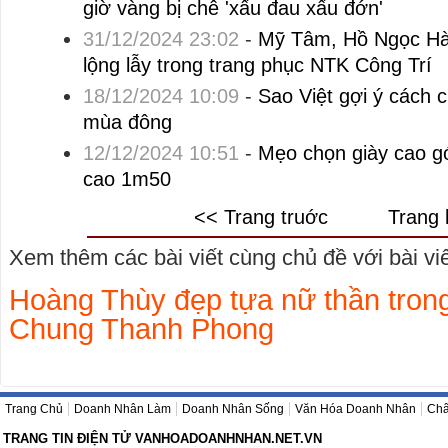
giờ vàng bị chê 'xấu đau xấu đớn'
31/12/2024 23:02
-
Mỹ Tâm, Hồ Ngọc Hà
lộng lẫy trong trang phục NTK Công Trí
18/12/2024 10:09
-
Sao Việt gợi ý cách 
mùa đông
12/12/2024 10:51
-
Mẹo chọn giày cao g
cao 1m50
<< Trang truớc
Trang 
Xem thêm các bài viết cùng chủ đề với bài viết
Hoàng Thùy đẹp tựa nữ thần trong
Chung Thanh Phong
Trang Chủ
Doanh Nhân Làm
Doanh Nhân Sống
Văn Hóa Doanh Nhân
Châ
TRANG TIN ĐIỆN TỬ VANHOADOANHNHAN.NET.VN