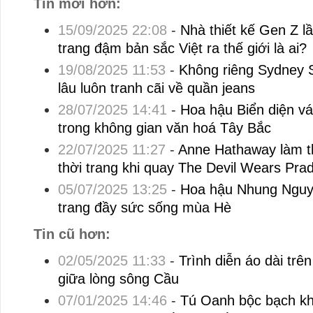
Tin mới hơn:
15/09/2025 22:08
-
Nhà thiết kế Gen Z l
trang đậm bản sắc Việt ra thế giới là ai?
19/08/2025 11:53
-
Không riêng Sydney 
lâu luôn tranh cãi về quần jeans
28/07/2025 14:41
-
Hoa hậu Biển diện vá
trong không gian văn hoá Tây Bắc
22/07/2025 11:27
-
Anne Hathaway làm th
thời trang khi quay The Devil Wears Pra
05/07/2025 13:25
-
Hoa hậu Nhung Nguyễ
trang đầy sức sống mùa Hè
Tin cũ hơn:
02/05/2025 11:33
-
Trình diễn áo dài trê
giữa lòng sông Cầu
07/01/2025 14:46
-
Tú Oanh bộc bạch khi