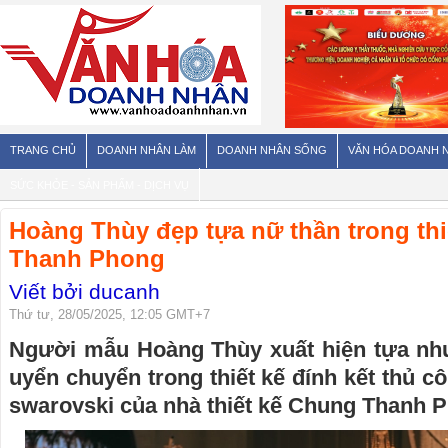
TRANG CHỦ
DOANH NHÂN LÀM
DOANH NHÂN SỐNG
VĂN HÓA DOANH 
SỨC KHỎE - SẢN PHẨM - DỊCH VỤ
Hoàng Thùy đẹp tựa nữ thần trong th
Thanh Phong
Viết bởi ducanh
Thứ tư, 28/05/2025, 12:05 GMT+7
Người mẫu Hoàng Thùy xuất hiện tựa nh
uyển chuyển trong thiết kế đính kết thủ cô
swarovski của nhà thiết kế Chung Thanh 