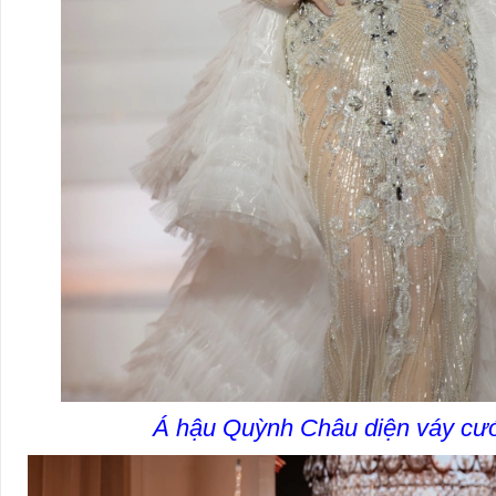
Á hậu Quỳnh Châu diện váy cướ