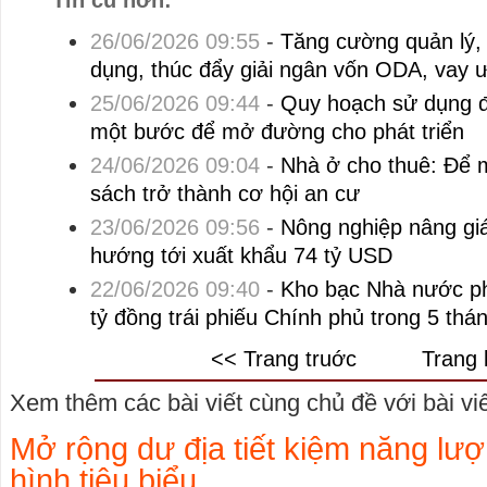
26/06/2026 09:55
-
Tăng cường quản lý,
dụng, thúc đẩy giải ngân vốn ODA, vay 
25/06/2026 09:44
-
Quy hoạch sử dụng đấ
một bước để mở đường cho phát triển
24/06/2026 09:04
-
Nhà ở cho thuê: Để 
sách trở thành cơ hội an cư
23/06/2026 09:56
-
Nông nghiệp nâng giá
hướng tới xuất khẩu 74 tỷ USD
22/06/2026 09:40
-
Kho bạc Nhà nước p
tỷ đồng trái phiếu Chính phủ trong 5 thá
<< Trang truớc
Trang 
Xem thêm các bài viết cùng chủ đề với bài viết
Mở rộng dư địa tiết kiệm năng lư
hình tiêu biểu