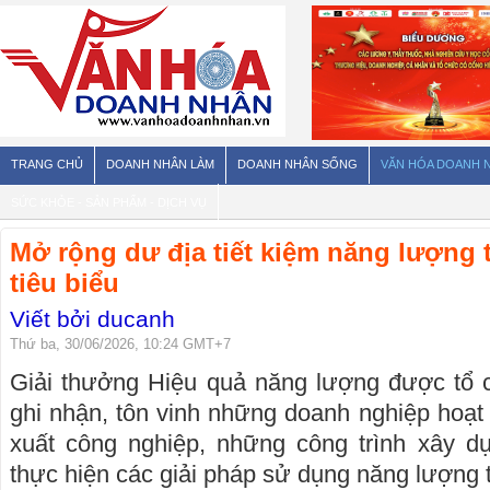
TRANG CHỦ
DOANH NHÂN LÀM
DOANH NHÂN SỐNG
VĂN HÓA DOANH 
SỨC KHỎE - SẢN PHẨM - DỊCH VỤ
Mở rộng dư địa tiết kiệm năng lượng
tiêu biểu
Viết bởi ducanh
Thứ ba, 30/06/2026, 10:24 GMT+7
Giải thưởng Hiệu quả năng lượng được tổ
ghi nhận, tôn vinh những doanh nghiệp hoạt 
xuất công nghiệp, những công trình xây dự
thực hiện các giải pháp sử dụng năng lượng t