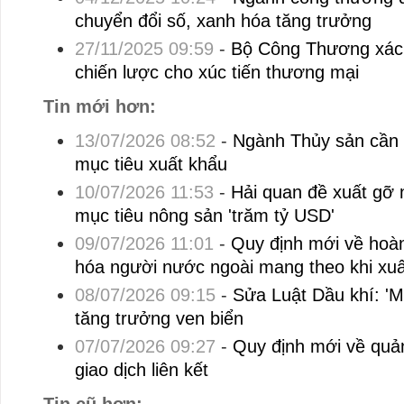
chuyển đổi số, xanh hóa tăng trưởng
27/11/2025 09:59
-
Bộ Công Thương xác 
chiến lược cho xúc tiến thương mại
Tin mới hơn:
13/07/2026 08:52
-
Ngành Thủy sản cần 
mục tiêu xuất khẩu
10/07/2026 11:53
-
Hải quan đề xuất gỡ 
mục tiêu nông sản 'trăm tỷ USD'
09/07/2026 11:01
-
Quy định mới về hoà
hóa người nước ngoài mang theo khi xuấ
08/07/2026 09:15
-
Sửa Luật Dầu khí: '
tăng trưởng ven biển
07/07/2026 09:27
-
Quy định mới về quản
giao dịch liên kết
Tin cũ hơn: