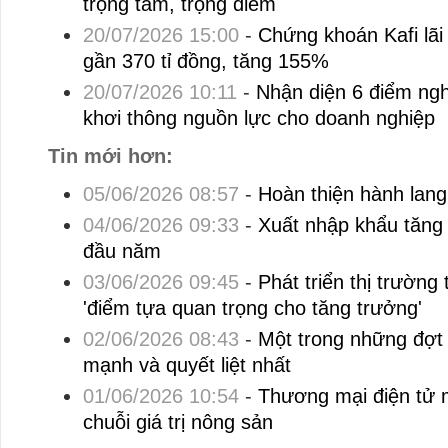
trọng tâm, trọng điểm
20/07/2026 15:00
-
Chứng khoán Kafi lãi
gần 370 tỉ đồng, tăng 155%
20/07/2026 10:11
-
Nhận diện 6 điểm ng
khơi thông nguồn lực cho doanh nghiệp
Tin mới hơn:
05/06/2026 08:57
-
Hoàn thiện hành lang 
04/06/2026 09:33
-
Xuất nhập khẩu tăng
đầu năm
03/06/2026 09:45
-
Phát triển thị trường
'điểm tựa quan trọng cho tăng trưởng'
02/06/2026 08:43
-
Một trong những đợt 
mạnh và quyết liệt nhất
01/06/2026 10:54
-
Thương mại điện tử
chuỗi giá trị nông sản