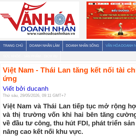
TRANG CHỦ
DOANH NHÂN LÀM
DOANH NHÂN SỐNG
VĂN HÓA DOANH 
SỨC KHỎE - SẢN PHẨM - DỊCH VỤ
Việt Nam - Thái Lan tăng kết nối tài c
ứng
Viết bởi ducanh
Thứ sáu, 29/05/2026, 09:11 GMT+7
Việt Nam và Thái Lan tiếp tục mở rộng hợp
và thị trường vốn khi hai bên tăng cườn
về đầu tư công, thu hút FDI, phát triển sả
nâng cao kết nối khu vực.