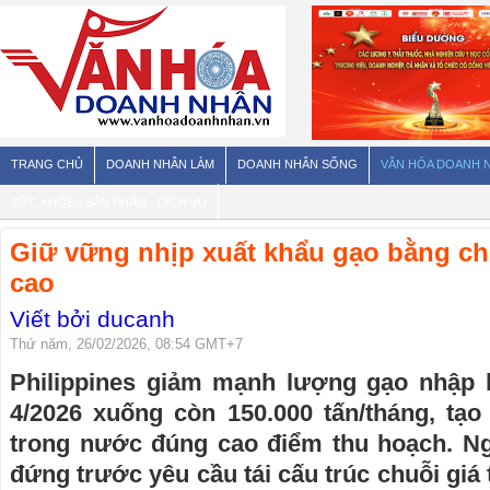
TRANG CHỦ
DOANH NHÂN LÀM
DOANH NHÂN SỐNG
VĂN HÓA DOANH 
SỨC KHỎE - SẢN PHẨM - DỊCH VỤ
Giữ vững nhịp xuất khẩu gạo bằng ch
cao
Viết bởi ducanh
Thứ năm, 26/02/2026, 08:54 GMT+7
Philippines giảm mạnh lượng gạo nhập 
4/2026 xuống còn 150.000 tấn/tháng, tạo
trong nước đúng cao điểm thu hoạch. N
đứng trước yêu cầu tái cấu trúc chuỗi giá 