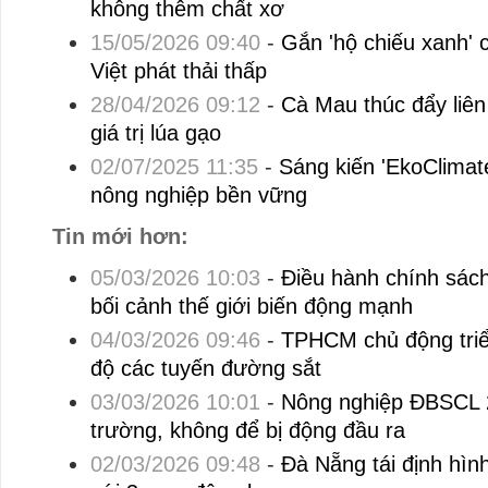
không thêm chất xơ
15/05/2026 09:40
-
Gắn 'hộ chiếu xanh' 
Việt phát thải thấp
28/04/2026 09:12
-
Cà Mau thúc đẩy liên
giá trị lúa gạo
02/07/2025 11:35
-
Sáng kiến 'EkoClimat
nông nghiệp bền vững
Tin mới hơn:
05/03/2026 10:03
-
Điều hành chính sách 
bối cảnh thế giới biến động mạnh
04/03/2026 09:46
-
TPHCM chủ động triển
độ các tuyến đường sắt
03/03/2026 10:01
-
Nông nghiệp ĐBSCL 2
trường, không để bị động đầu ra
02/03/2026 09:48
-
Đà Nẵng tái định hình