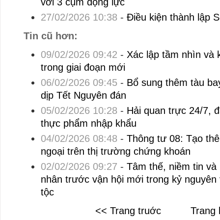
với 3 cụm động lực
27/02/2026 10:38
-
Điều kiện thành lập 
Tin cũ hơn:
09/02/2026 09:42
-
Xác lập tầm nhìn và k
trong giai đoạn mới
06/02/2026 09:45
-
Bổ sung thêm tàu ba
dịp Tết Nguyên đán
05/02/2026 10:28
-
Hải quan trực 24/7, 
thực phẩm nhập khẩu
04/02/2026 08:48
-
Thông tư 08: Tạo thêm
ngoại trên thị trường chứng khoán
02/02/2026 09:27
-
Tâm thế, niềm tin và
nhân trước vận hội mới trong kỷ nguyê
tộc
<< Trang truớc
Trang 