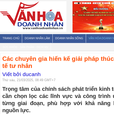
TRANG CHỦ
DOANH NHÂN LÀM
DOANH NHÂN SỐNG
VĂN HÓA DOANH 
SỨC KHỎE - SẢN PHẨM - DỊCH VỤ
Các chuyên gia hiến kế giải pháp thúc
tế tư nhân
Viết bởi ducanh
Thứ sáu, 21/03/2025, 08:49 GMT+7
Trọng tâm của chính sách phát triển kinh 
cần chọn lọc các lĩnh vực và công trình ư
từng giai đoạn, phù hợp với khả năng
nguồn lực.