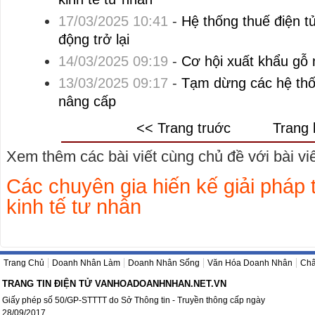
17/03/2025 10:41
-
Hệ thống thuế điện t
động trở lại
14/03/2025 09:19
-
Cơ hội xuất khẩu gỗ
13/03/2025 09:17
-
Tạm dừng các hệ thố
nâng cấp
<< Trang truớc
Trang 
Xem thêm các bài viết cùng chủ đề với bài viết
Các chuyên gia hiến kế giải pháp t
kinh tế tư nhân
Trang Chủ
Doanh Nhân Làm
Doanh Nhân Sống
Văn Hóa Doanh Nhân
Châ
TRANG TIN ĐIỆN TỬ VANHOADOANHNHAN.NET.VN
Giấy phép số 50/GP-STTTT do Sở Thông tin - Truyền thông cấp ngày
28/09/2017