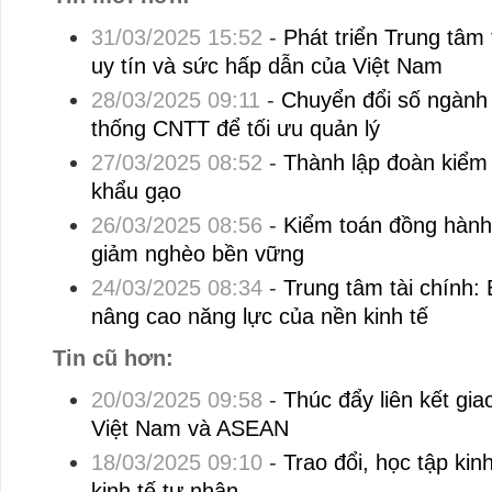
31/03/2025 15:52
-
Phát triển Trung tâm 
uy tín và sức hấp dẫn của Việt Nam
28/03/2025 09:11
-
Chuyển đổi số ngành 
thống CNTT để tối ưu quản lý
27/03/2025 08:52
-
Thành lập đoàn kiểm 
khẩu gạo
26/03/2025 08:56
-
Kiểm toán đồng hành
giảm nghèo bền vững
24/03/2025 08:34
-
Trung tâm tài chính:
nâng cao năng lực của nền kinh tế
Tin cũ hơn:
20/03/2025 09:58
-
Thúc đẩy liên kết gia
Việt Nam và ASEAN
18/03/2025 09:10
-
Trao đổi, học tập kin
kinh tế tư nhân