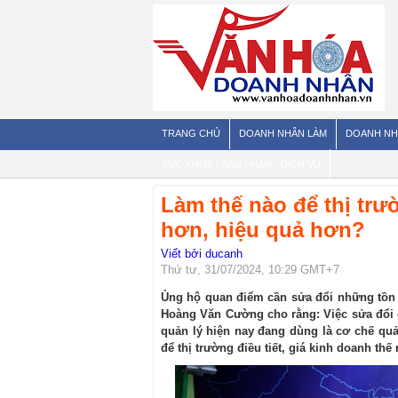
TRANG CHỦ
DOANH NHÂN LÀM
DOANH NH
SỨC KHỎE - SẢN PHẨM - DỊCH VỤ
Làm thế nào để thị tr
hơn, hiệu quả hơn?
Viết bởi ducanh
Thứ tư, 31/07/2024, 10:29 GMT+7
Ủng hộ quan điểm cần sửa đổi những tồn t
Hoàng Văn Cường cho rằng: Việc sửa đổi c
quản lý hiện nay đang dùng là cơ chế qu
để thị trường điều tiết, giá kinh doanh th