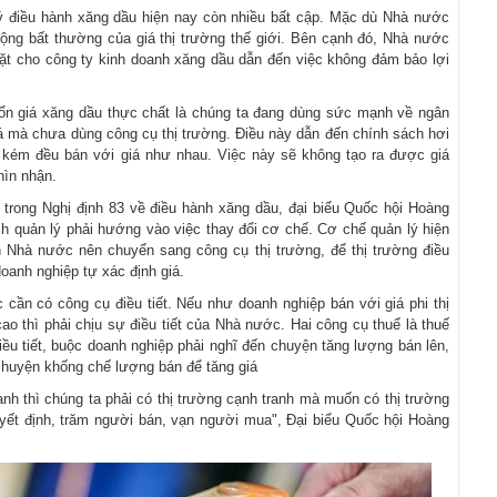
ý điều hành xăng dầu hiện nay còn nhiều bất cập. Mặc dù Nhà nước
động bất thường của giá thị trường thế giới. Bên cạnh đó, Nhà nước
t cho công ty kinh doanh xăng dầu dẫn đến việc không đảm bảo lợi
 ổn giá xăng dầu thực chất là chúng ta đang dùng sức mạnh về ngân
á mà chưa dùng công cụ thị trường. Điều này dẫn đến chính sách hơi
ay kém đều bán với giá như nhau. Việc này sẽ không tạo ra được giá
hìn nhận.
 trong Nghị định 83 về điều hành xăng dầu, đại biểu Quốc hội Hoàng
h quản lý phải hướng vào việc thay đổi cơ chế. Cơ chế quản lý hiện
 Nhà nước nên chuyển sang công cụ thị trường, để thị trường điều
doanh nghiệp tự xác định giá.
ần có công cụ điều tiết. Nếu như doanh nghiệp bán với giá phi thị
cao thì phải chịu sự điều tiết của Nhà nước. Hai công cụ thuế là thuế
ều tiết, buộc doanh nghiệp phải nghĩ đến chuyện tăng lượng bán lên,
à chuyện khống chế lượng bán để tăng giá
nh thì chúng ta phải có thị trường cạnh tranh mà muốn có thị trường
uyết định, trăm người bán, vạn người mua", Đại biểu Quốc hội Hoàng