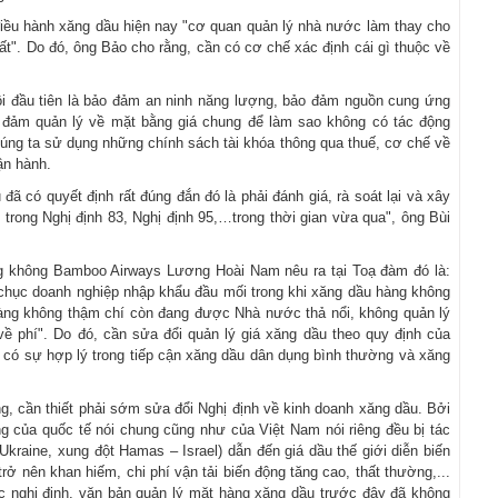
điều hành xăng dầu hiện nay "cơ quan quản lý nhà nước làm thay cho
hất". Do đó, ông Bảo cho rằng, cần có cơ chế xác định cái gì thuộc về
ôi đầu tiên là bảo đảm an ninh năng lượng, bảo đảm nguồn cung ứng
o đảm quản lý về mặt bằng giá chung để làm sao không có tác động
húng ta sử dụng những chính sách tài khóa thông qua thuế, cơ chế về
ận hành.
đã có quyết định rất đúng đắn đó là phải đánh giá, rà soát lại và xây
 trong Nghị định 83, Nghị định 95,…trong thời gian vừa qua", ông Bùi
 không Bamboo Airways Lương Hoài Nam nêu ra tại Toạ đàm đó là:
 chục doanh nghiệp nhập khẩu đầu mối trong khi xăng dầu hàng không
àng không thậm chí còn đang được Nhà nước thả nổi, không quản lý
về phí". Do đó, cần sửa đổi quản lý giá xăng dầu theo quy định của
 có sự hợp lý trong tiếp cận xăng dầu dân dụng bình thường và xăng
g, cần thiết phải sớm sửa đổi Nghị định về kinh doanh xăng dầu. Bởi
ng của quốc tế nói chung cũng như của Việt Nam nói riêng đều bị tác
 Ukraine, xung đột Hamas – Israel) dẫn đến giá dầu thế giới diễn biến
ở nên khan hiếm, chi phí vận tải biến động tăng cao, thất thường,...
ác nghị định, văn bản quản lý mặt hàng xăng dầu trước đây đã không