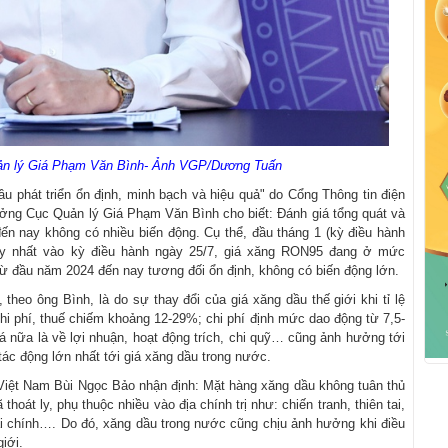
ản lý Giá Phạm Văn Bình- Ảnh VGP/Dương Tuấn
ầu phát triển ổn định, minh bạch và hiệu quả" do Cổng Thông tin điện
ưởng Cục Quản lý Giá Phạm Văn Bình cho biết: Đánh giá tổng quát và
ến nay không có nhiều biến động. Cụ thể, đầu tháng 1 (kỳ điều hành
 đây nhất vào kỳ điều hành ngày 25/7, giá xăng RON95 đang ở mức
từ đầu năm 2024 đến nay tương đối ổn định, không có biến động lớn.
 theo ông Bình, là do sự thay đổi của giá xăng dầu thế giới khi tỉ lệ
hi phí, thuế chiếm khoảng 12-29%; chi phí định mức dao động từ 7,5-
á nữa là về lợi nhuận, hoạt động trích, chi quỹ… cũng ảnh hưởng tới
tác động lớn nhất tới giá xăng dầu trong nước.
 Việt Nam Bùi Ngọc Bảo nhận định: Mặt hàng xăng dầu không tuân thủ
thoát ly, phụ thuộc nhiều vào địa chính trị như: chiến tranh, thiên tai,
i chính…. Do đó, xăng dầu trong nước cũng chịu ảnh hưởng khi điều
iới.