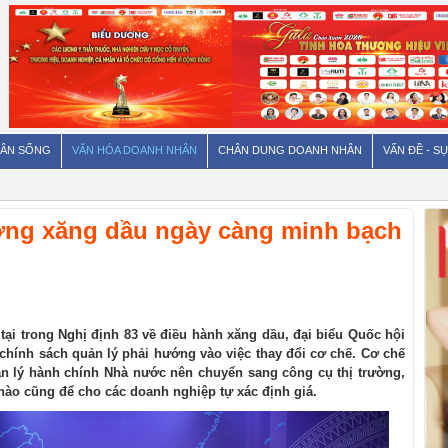
ÂN SỐNG
VĂN HÓA DOANH NHÂN
CHÂN DUNG DOANH NHÂN
VẤN ĐỀ - SỰ
ường xăng dầu ngày càng minh bạch
ại trong Nghị định 83 về điều hành xăng dầu, đại biểu Quốc hội
hính sách quản lý phải hướng vào việc thay đổi cơ chế. Cơ chế
ản lý hành chính Nhà nước nên chuyển sang công cụ thị trường,
ế nào cũng để cho các doanh nghiệp tự xác định giá.