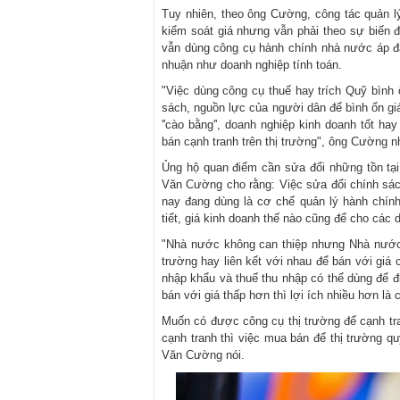
Tuy nhiên, theo ông Cường, công tác quản l
kiểm soát giá nhưng vẫn phải theo sự biến 
vẫn dùng công cụ hành chính nhà nước áp đặ
nhuận như doanh nghiệp tính toán.
"Việc dùng công cụ thuế hay trích Quỹ bình
sách, nguồn lực của người dân để bình ổn gi
''cào bằng'', doanh nghiệp kinh doanh tốt h
bán cạnh tranh trên thị trường", ông Cường n
Ủng hộ quan điểm cần sửa đổi những tồn tại
Văn Cường cho rằng: Việc sửa đổi chính sác
nay đang dùng là cơ chế quản lý hành chính
tiết, giá kinh doanh thế nào cũng để cho các 
"Nhà nước không can thiệp nhưng Nhà nước c
trường hay liên kết với nhau để bán với giá 
nhập khẩu và thuế thu nhập có thể dùng để đi
bán với giá thấp hơn thì lợi ích nhiều hơn l
Muốn có được công cụ thị trường để cạnh tra
cạnh tranh thì việc mua bán để thị trường q
Văn Cường nói.