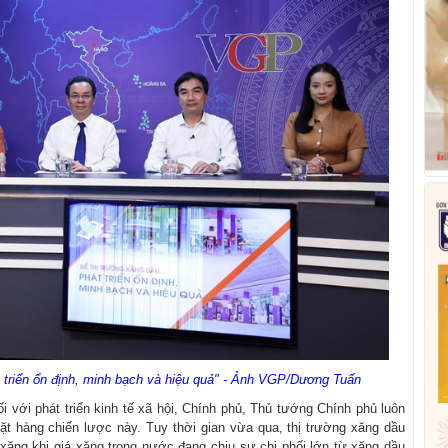
 triển ổn định, minh bạch và hiệu quả" - Ảnh VGP/Dương Tuấn
 với phát triển kinh tế xã hội, Chính phủ, Thủ tướng Chính phủ luôn
ặt hàng chiến lược này. Tuy thời gian vừa qua, thị trường xăng dầu
 xăng khi giá xăng trong nước đang chịu sự chi phối lớn từ xăng dầu