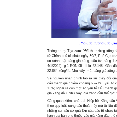
Phó Cục trưởng Cục Qu
Thông tin tại Tọa đàm: "Để thị trường xăng d
tử Chính phủ tổ chức ngày 30/7, Phó Cục tr
so sánh mặt bằng giá xăng, dầu từ tháng 1 đ
4/1/2024), giá RON-95 III là 22.148. Gần
22.884 đồng/lít. Như vậy, mặt bằng giá xăng 
Về nguyên nhân chính tạo ra sự thay đổi giá,
cấu thành giá chiếm khoảng 65-77%; yếu tố c
11%; ngoài ra còn một số yếu tố cấu thành gi
giá xăng dầu. Như vậy, giá xăng dầu thế giới 
Cùng quan điểm, chủ tịch Hiệp hội Xăng dầu
theo quy luật cung-cầu thuần túy mà từ lâu đã 
những sự đầu cơ quá lớn của các tổ chức tà
hành giá bán phụ thuộc vào giá xăng dầu thế g