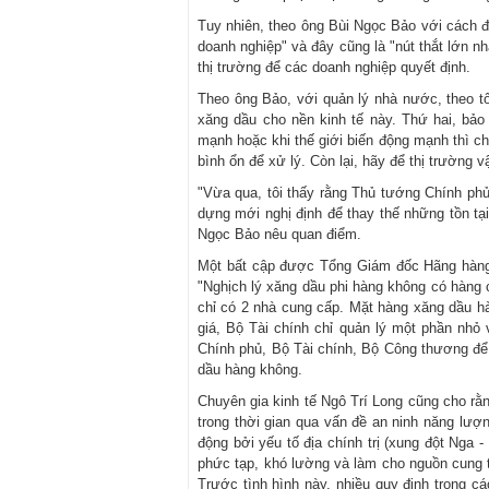
Tuy nhiên, theo ông Bùi Ngọc Bảo với cách 
doanh nghiệp" và đây cũng là "nút thắt lớn n
thị trường để các doanh nghiệp quyết định.
Theo ông Bảo, với quản lý nhà nước, theo t
xăng dầu cho nền kinh tế này. Thứ hai, bả
mạnh hoặc khi thế giới biến động mạnh thì c
bình ổn để xử lý. Còn lại, hãy để thị trường v
"Vừa qua, tôi thấy rằng Thủ tướng Chính phủ 
dựng mới nghị định để thay thế những tồn tại
Ngọc Bảo nêu quan điểm.
Một bất cập được Tổng Giám đốc Hãng hàng
"Nghịch lý xăng dầu phi hàng không có hàng
chỉ có 2 nhà cung cấp. Mặt hàng xăng dầu h
giá, Bộ Tài chính chỉ quản lý một phần nhỏ 
Chính phủ, Bộ Tài chính, Bộ Công thương để
dầu hàng không.
Chuyên gia kinh tế Ngô Trí Long cũng cho rằn
trong thời gian qua vấn đề an ninh năng lượ
động bởi yếu tố địa chính trị (xung đột Nga -
phức tạp, khó lường và làm cho nguồn cung tr
Trước tình hình này, nhiều quy định trong c