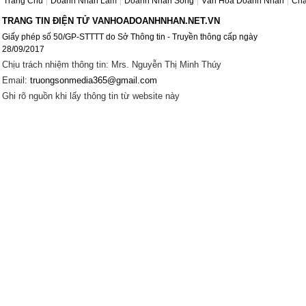
Trang Chủ
Doanh Nhân Làm
Doanh Nhân Sống
Văn Hóa Doanh Nhân
Châ
TRANG TIN ĐIỆN TỬ VANHOADOANHNHAN.NET.VN
Giấy phép số 50/GP-STTTT do Sở Thông tin - Truyền thông cấp ngày
28/09/2017
Chịu trách nhiệm thông tin: Mrs. Nguyễn Thị Minh Thúy
Email:
truongsonmedia365@gmail.com
Ghi rõ nguồn khi lấy thông tin từ website này