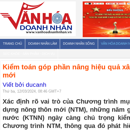
TRANG CHỦ
DOANH NHÂN LÀM
DOANH NHÂN SỐNG
VĂN HÓA DOANH 
SỨC KHỎE - SẢN PHẨM - DỊCH VỤ
Kiểm toán góp phần nâng hiệu quả x
mới
Viết bởi ducanh
Thứ ba, 12/03/2024, 08:46 GMT+7
Xác định rõ vai trò của Chương trình mụ
dựng nông thôn mới (NTM), những năm g
nước (KTNN) ngày càng chú trọng kiểm 
Chương trình NTM, thông qua đó phát h