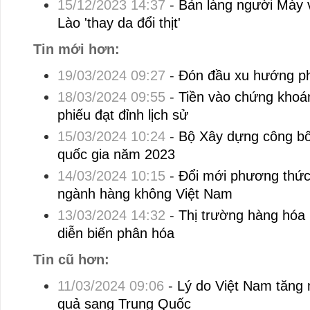
15/12/2023 14:37
-
Bản làng người Mày v
Lào 'thay da đổi thịt'
Tin mới hơn:
19/03/2024 09:27
-
Đón đầu xu hướng ph
18/03/2024 09:55
-
Tiền vào chứng khoán 
phiếu đạt đỉnh lịch sử
15/03/2024 10:24
-
Bộ Xây dựng công bố
quốc gia năm 2023
14/03/2024 10:15
-
Đổi mới phương thức
ngành hàng không Việt Nam
13/03/2024 14:32
-
Thị trường hàng hóa n
diễn biến phân hóa
Tin cũ hơn:
11/03/2024 09:06
-
Lý do Việt Nam tăng
quả sang Trung Quốc