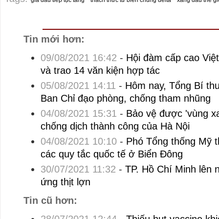
giá dầu tiếp tục tăng
thách thức từ biến chủng delta
xăng dầu thế gi
Tin mới hơn:
09/08/2021 16:42
-
Hội đàm cấp cao Việt
và trao 14 văn kiện hợp tác
05/08/2021 14:11
-
Hôm nay, Tổng Bí thư
Ban Chỉ đạo phòng, chống tham nhũng
04/08/2021 15:31
-
Bảo vệ được 'vùng xa
chống dịch thành công của Hà Nội
04/08/2021 10:10
-
Phó Tổng thống Mỹ t
các quy tắc quốc tế ở Biển Đông
30/07/2021 11:32
-
TP. Hồ Chí Minh lên 
ứng thịt lợn
Tin cũ hơn: