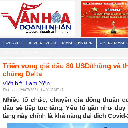
TRANG CHỦ
DOANH NHÂN LÀM
DOANH NHÂN SỐNG
VĂN HÓA DOANH 
SỨC KHỎE - SẢN PHẨM - DỊCH VỤ
Triển vọng giá dầu 80 USD/thùng và t
chủng Delta
Viết bởi Lam Yên
Thứ năm, 29/07/2021, 14:01 GMT+7
Nhiều tổ chức, chuyên gia đồng thuận q
dầu sẽ tiếp tục tăng. Yếu tố gần như duy 
tăng này chính là khả năng đại dịch Covid-1