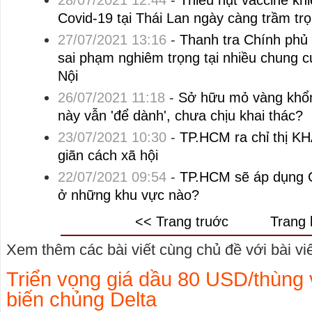
28/07/2021 12:44
-
Thiếu hụt vaccine kh
Covid-19 tại Thái Lan ngày càng trầm tr
27/07/2021 13:16
-
Thanh tra Chính phủ 
sai phạm nghiêm trọng tại nhiều chung c
Nội
26/07/2021 11:18
-
Sở hữu mỏ vàng khổng
này vẫn 'để dành', chưa chịu khai thác?
23/07/2021 10:30
-
TP.HCM ra chỉ thị KHA
giãn cách xã hội
22/07/2021 09:54
-
TP.HCM sẽ áp dụng C
ở những khu vực nào?
<< Trang truớc
Trang 
Xem thêm các bài viết cùng chủ đề với bài viết
Triển vọng giá dầu 80 USD/thùng 
biến chủng Delta