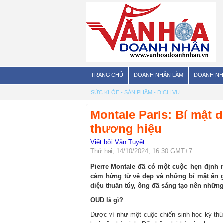
TRANG CHỦ
DOANH NHÂN LÀM
DOANH NH
SỨC KHỎE - SẢN PHẨM - DỊCH VỤ
Montale Paris: Bí mật 
thương hiệu
Viết bởi Văn Tuyết
Thứ hai, 14/10/2024, 16:30 GMT+7
Pierre Montale đã có một cuộc hẹn định
cảm hứng từ vẻ đẹp và những bí mật ẩn g
diệu thuần túy, ông đã sáng tạo nên những
OUD là gì?
Được ví như một cuộc chiến sinh học kỳ thú