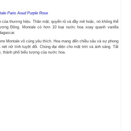
ale Paris Aoud Purple Rose
ên của thương hiệu. Thân mật, quyến rũ và đầy mê hoặc, nó không thể
hương Đông. Montale có hơn 10 loại nước hoa xoay quanh vanilla
dagascar.
rre Montale vô cùng yêu thích. Hoa mang đến chiều sâu và sự phong
nét nữ tính tuyệt đối. Chúng đại diện cho mặt trời và ánh sáng. Tất
e, thành phố biểu tượng của nước hoa.