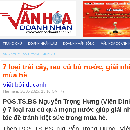
TRANG CHỦ
DOANH NHÂN LÀM
DOANH NHÂN SỐNG
VĂN HÓA DOANH 
SỨC KHỎE - SẢN PHẨM - DỊCH VỤ
7 loại trái cây, rau củ bù nước, giải nh
mùa hè
Viết bởi ducanh
Thứ năm, 28/05/2026, 15:16 GMT+7
PGS.TS.BS Nguyễn Trọng Hưng (Viện Dinh
ý 7 loại rau củ quả mọng nước giúp giải nh
tốc để tránh kiệt sức trong mùa hè.
Theo PGS.TS.BS. Nguyễn Trọng Hưng, Viện