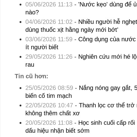
05/06/2026 11:13
-
'Nước kẹo' dùng để ủ
nào?
04/06/2026 11:02
-
Nhiều người hễ nghẹt 
dùng thuốc xịt hằng ngày mới bớt'
03/06/2026 11:59
-
Công dụng của nước 
ít người biết
29/05/2026 11:26
-
Nghiên cứu mới hé lộ 
rau
Tin cũ hơn:
25/05/2026 08:59
-
Nắng nóng gay gắt, 
biến cố tim mạch
22/05/2026 10:47
-
Thanh lọc cơ thể trở
không thêm chất xơ
20/05/2026 11:08
-
Học sinh cuối cấp rối 
dấu hiệu nhận biết sớm