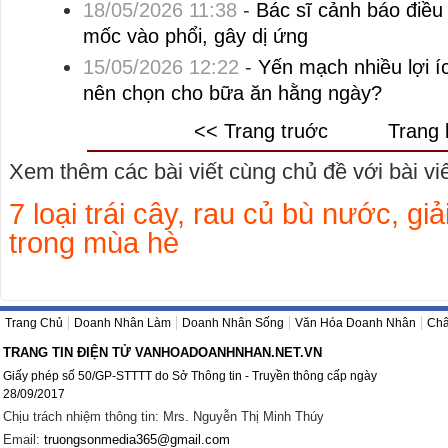
18/05/2026 11:38
-
Bác sĩ cảnh báo điều 
mốc vào phổi, gây dị ứng
15/05/2026 12:22
-
Yến mạch nhiều lợi í
nên chọn cho bữa ăn hằng ngày?
<< Trang truớc
Trang 
Xem thêm các bài viết cùng chủ đề với bài viết
7 loại trái cây, rau củ bù nước, giả
trong mùa hè
Trang Chủ
Doanh Nhân Làm
Doanh Nhân Sống
Văn Hóa Doanh Nhân
Châ
TRANG TIN ĐIỆN TỬ VANHOADOANHNHAN.NET.VN
Giấy phép số 50/GP-STTTT do Sở Thông tin - Truyền thông cấp ngày
28/09/2017
Chịu trách nhiệm thông tin: Mrs. Nguyễn Thị Minh Thúy
Email:
truongsonmedia365@gmail.com