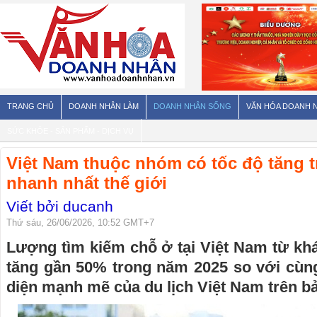
TRANG CHỦ
DOANH NHÂN LÀM
DOANH NHÂN SỐNG
VĂN HÓA DOANH 
SỨC KHỎE - SẢN PHẨM - DỊCH VỤ
Việt Nam thuộc nhóm có tốc độ tăng t
nhanh nhất thế giới
Viết bởi ducanh
Thứ sáu, 26/06/2026, 10:52 GMT+7
Lượng tìm kiếm chỗ ở tại Việt Nam từ kh
tăng gần 50% trong năm 2025 so với cùng
diện mạnh mẽ của du lịch Việt Nam trên bả