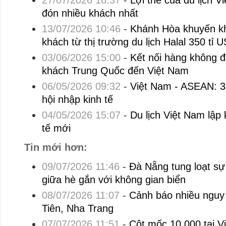
27/07/2026 16:37
-
Lợi thế của du lịch V
đón nhiều khách nhất
13/07/2026 10:46
-
Khánh Hòa khuyến kh
khách từ thị trường du lịch Halal 350 tỉ 
03/06/2026 15:00
-
Kết nối hàng không 
khách Trung Quốc đến Việt Nam
06/05/2026 09:32
-
Việt Nam - ASEAN: 
hội nhập kinh tế
04/05/2026 15:07
-
Du lịch Việt Nam lập
tế mới
Tin mới hơn:
09/07/2026 11:46
-
Đà Nẵng tung loạt sự 
giữa hè gắn với không gian biển
08/07/2026 11:07
-
Cảnh báo nhiều nguy 
Tiên, Nha Trang
07/07/2026 11:51
-
Cột mốc 10.000 tại V