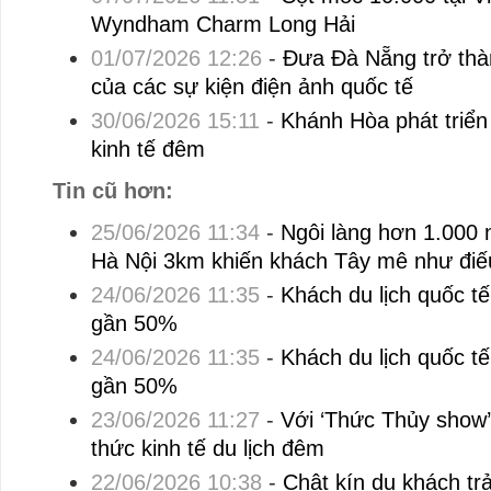
Wyndham Charm Long Hải
01/07/2026 12:26
-
Đưa Đà Nẵng trở thà
của các sự kiện điện ảnh quốc tế
30/06/2026 15:11
-
Khánh Hòa phát triển 
kinh tế đêm
Tin cũ hơn:
25/06/2026 11:34
-
Ngôi làng hơn 1.000 
Hà Nội 3km khiến khách Tây mê như điế
24/06/2026 11:35
-
Khách du lịch quốc t
gần 50%
24/06/2026 11:35
-
Khách du lịch quốc t
gần 50%
23/06/2026 11:27
-
Với ‘Thức Thủy show’
thức kinh tế du lịch đêm
22/06/2026 10:38
-
Chật kín du khách tr