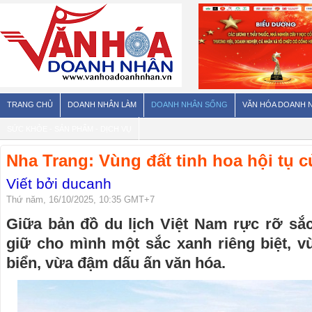
TRANG CHỦ
DOANH NHÂN LÀM
DOANH NHÂN SỐNG
VĂN HÓA DOANH 
SỨC KHỎE - SẢN PHẨM - DỊCH VỤ
Nha Trang: Vùng đất tinh hoa hội tụ củ
Viết bởi ducanh
Thứ năm, 16/10/2025, 10:35 GMT+7
Giữa bản đồ du lịch Việt Nam rực rỡ sắ
giữ cho mình một sắc xanh riêng biệt, 
biển, vừa đậm dấu ấn văn hóa.