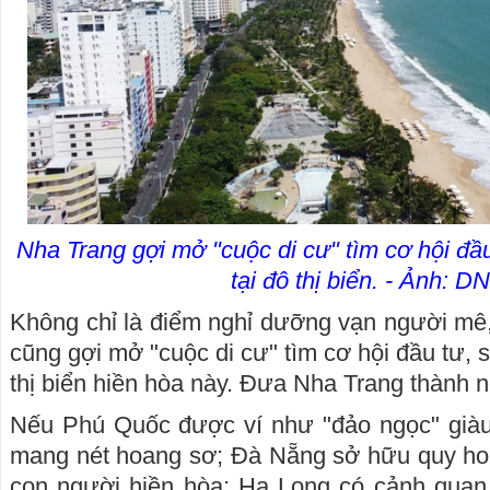
Nha Trang gợi mở "cuộc di cư" tìm cơ hội đầu
tại đô thị biển. - Ảnh: 
Không chỉ là điểm nghỉ dưỡng vạn người mê
cũng gợi mở "cuộc di cư" tìm cơ hội đầu tư, s
thị biển hiền hòa này. Đưa Nha Trang thành 
Nếu Phú Quốc được ví như "đảo ngọc" giàu
mang nét hoang sơ; Đà Nẵng sở hữu quy hoạ
con người hiền hòa; Hạ Long có cảnh quan 