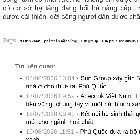
có cơ sở hạ tầng đang hối hả nâng cấp, 
được cải thiện, đời sống người dân được chă
Tags:
du lịch xanh
phát triển bền vững
sun group
sun phuquoc airways
Tin liên quan:
04/08/2026 10:04
-
Sun Group xây gần 5
nhà ở cho thuê tại Phú Quốc
17/07/2026 09:59
-
Acecook Việt Nam: Hà
bền vững, chung tay vì một hành tinh xa
15/07/2026 09:41
-
Kết nối hệ sinh thái 
mới cho ngành hoá chất
19/06/2026 11:51
-
Phú Quốc đưa ra bộ t
xanh