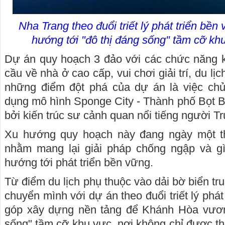
Nha Trang theo đuổi triết lý phát triển bề
hướng tới "đô thị đáng sống" tầm cỡ k
Dự án quy hoạch 3 đảo với các chức năng 
cầu về nhà ở cao cấp, vui chơi giải trí, du lị
những điểm đột phá của dự án là việc ch
dụng mô hình Sponge City - Thành phố Bọt Bi
bởi kiến trúc sư cảnh quan nổi tiếng người T
Xu hướng quy hoạch này đang ngày một thị
nhằm mang lại giải pháp chống ngập và g
hướng tới phát triển bền vững.
Từ điểm du lịch phụ thuộc vào dải bờ biển t
chuyển mình với dự án theo đuổi triết lý phát
góp xây dựng nền tảng để Khánh Hòa vươn t
sống" tầm cỡ khu vực, nơi không chỉ được th