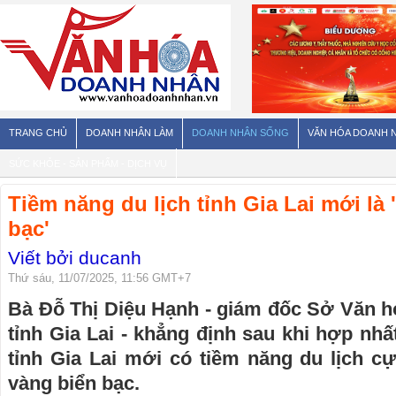
TRANG CHỦ
DOANH NHÂN LÀM
DOANH NHÂN SỐNG
VĂN HÓA DOANH 
SỨC KHỎE - SẢN PHẨM - DỊCH VỤ
Tiềm năng du lịch tỉnh Gia Lai mới là 
bạc'
Viết bởi ducanh
Thứ sáu, 11/07/2025, 11:56 GMT+7
Bà Đỗ Thị Diệu Hạnh - giám đốc Sở Văn hó
tỉnh Gia Lai - khẳng định sau khi hợp nhấ
tỉnh Gia Lai mới có tiềm năng du lịch c
vàng biển bạc.