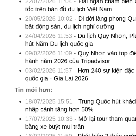
22/07/2026 11:04
-
'Đại ngàn chạm biển 
tốc trên bản đồ du lịch Việt Nam
20/05/2026 10:02
-
Di dời làng phong Q
bất động sản, du lịch nghỉ dưỡng
24/04/2026 11:53
-
Du lịch Quy Nhơn, Pl
hút Năm Du lịch quốc gia
09/02/2026 11:09
-
Quy Nhơn vào top đi
hành năm 2026 của Tripadvisor
03/02/2026 11:57
-
Hơn 240 sự kiện đặc 
quốc gia - Gia Lai 2026
Tin mới hơn:
18/07/2025 15:51
-
Trung Quốc hút khách
nhập cảnh tăng hơn 50%
17/07/2025 10:33
-
Mở lại tour tham qua
bằng xe buýt mui trần