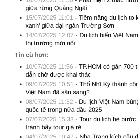
16/07/2025 11:50
-
Phát hiện 2 thác nước
giữa rừng Quảng Ngãi
15/07/2025 11:01
-
Tiềm năng du lịch to 
xanh’ giữa đại ngàn Trường Sơn
14/07/2025 12:07
-
Du lịch biển Việt Na
thị trường mới nổi
Tin cũ hơn:
10/07/2025 11:56
-
TP.HCM có gần 700 tà
dẫn chờ được khai thác
09/07/2025 10:51
-
Thổ Nhĩ Kỳ thành công
Việt Nam đã sẵn sàng?
08/07/2025 11:32
-
Du lịch Việt Nam bùn
quốc tế trong nửa đầu 2025
07/07/2025 15:33
-
Tour du lịch hè bước
tránh bẫy tour giá rẻ
04/07/2025 10:47
-
Nha Trang kích cầu d