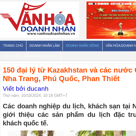
TRANG CHỦ
DOANH NHÂN LÀM
DOANH NHÂN SỐNG
VĂN HÓA DOANH 
SỨC KHỎE - SẢN PHẨM - DỊCH VỤ
150 đại lý từ Kazakhstan và các nước 
Nha Trang, Phú Quốc, Phan Thiết
Viết bởi ducanh
Thứ năm, 10/10/2024, 10:18 GMT+7
Các doanh nghiệp du lịch, khách sạn tại
giới thiệu các sản phẩm du lịch đặc t
khách quốc tế.