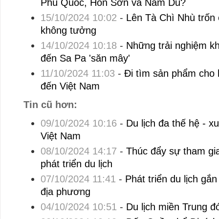
Phú Quốc, Hòn Sơn và Nam Du?
15/10/2024 10:02
-
Lên Tà Chì Nhù trốn
không tưởng
14/10/2024 10:18
-
Những trải nghiệm kh
đến Sa Pa 'săn mây'
11/10/2024 11:03
-
Đi tìm sản phẩm cho 
đến Việt Nam
Tin cũ hơn:
09/10/2024 10:16
-
Du lịch đa thế hệ - x
Việt Nam
08/10/2024 14:17
-
Thúc đẩy sự tham gi
phát triển du lịch
07/10/2024 11:41
-
Phát triển du lịch gắ
địa phương
04/10/2024 10:51
-
Du lịch miền Trung đ