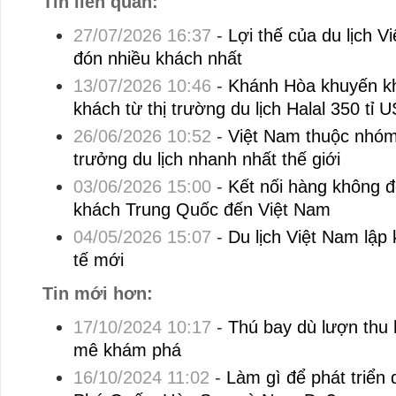
Tin liên quan:
27/07/2026 16:37
-
Lợi thế của du lịch V
đón nhiều khách nhất
13/07/2026 10:46
-
Khánh Hòa khuyến kh
khách từ thị trường du lịch Halal 350 tỉ 
26/06/2026 10:52
-
Việt Nam thuộc nhóm
trưởng du lịch nhanh nhất thế giới
03/06/2026 15:00
-
Kết nối hàng không 
khách Trung Quốc đến Việt Nam
04/05/2026 15:07
-
Du lịch Việt Nam lập
tế mới
Tin mới hơn:
17/10/2024 10:17
-
Thú bay dù lượn thu
mê khám phá
16/10/2024 11:02
-
Làm gì để phát triển 