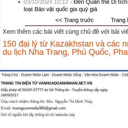
03/10/2024 10:12
-
Đến Quần thể Di tíc
loạt Bảo vật quốc gia quý giá
<< Trang truớc
Trang 
Xem thêm các bài viết cùng chủ đề với bài viết
150 đại lý từ Kazakhstan và các 
du lịch Nha Trang, Phú Quốc, Pha
Trang Chủ
Doanh Nhân Làm
Doanh Nhân Sống
Văn Hóa Doanh Nhân
Châ
TRANG TIN ĐIỆN TỬ VANHOADOANHNHAN.NET.VN
Giấy phép số 50/GP-STTTT do Sở Thông tin - Truyền thông cấp ngày
28/09/2017
Chịu trách nhiệm thông tin: Mrs. Nguyễn Thị Minh Thúy
Email:
truongsonmedia365@gmail.com
Ghi rõ nguồn khi lấy thông tin từ website này