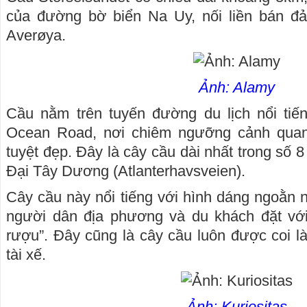
của đường bờ biển Na Uy, nối liền bán đ
Averøya.
Ảnh: Alamy
Cầu nằm trên tuyến đường du lịch nổi tiến
Ocean Road, nơi chiêm ngưỡng cảnh quan 
tuyệt đẹp. Đây là cây cầu dài nhất trong số
Đại Tây Dương (Atlanterhavsveien).
Cây cầu này nổi tiếng với hình dáng ngoằn 
người dân địa phương và du khách đặt với 
rượu”. Đây cũng là cây cầu luôn được coi là
tài xế.
Ảnh: Kuriositas