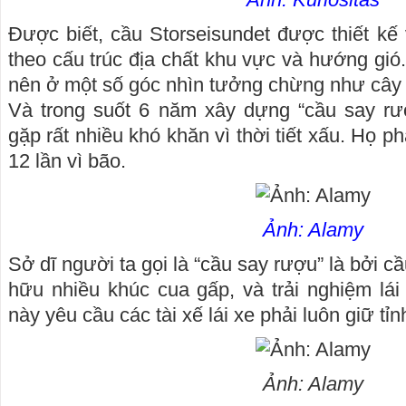
Được biết, cầu Storseisundet được thiết kế
theo cấu trúc địa chất khu vực và hướng gió
nên ở một số góc nhìn tưởng chừng như cây c
Và trong suốt 6 năm xây dựng “cầu say rư
gặp rất nhiều khó khăn vì thời tiết xấu. Họ ph
12 lần vì bão.
Ảnh: Alamy
Sở dĩ người ta gọi là “cầu say rượu” là bởi c
hữu nhiều khúc cua gấp, và trải nghiệm lái 
này yêu cầu các tài xế lái xe phải luôn giữ tỉn
Ảnh: Alamy