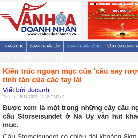
TRANG CHỦ
DOANH NHÂN LÀM
DOANH NHÂN SỐNG
VĂN HÓA DOANH 
SỨC KHỎE - SẢN PHẨM - DỊCH VỤ
Kiến trúc ngoạn mục của 'cầu say rượ
tỉnh táo của các tay lái
Viết bởi ducanh
Thứ tư, 15/11/2023, 11:18 GMT+7
Được xem là một trong những cây cầu ngu
cầu Storseisundet ở Na Uy vẫn hút kh
mục.
Cầu Storseisundet có chiều dài khoảng 8km