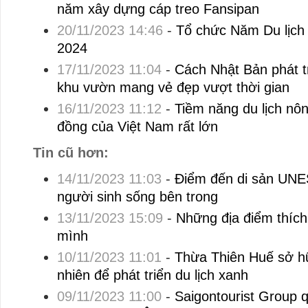
năm xây dựng cáp treo Fansipan
20/11/2023 14:46
-
Tổ chức Năm Du lịch 
2024
17/11/2023 11:04
-
Cách Nhật Bản phát t
khu vườn mang vẻ đẹp vượt thời gian
16/11/2023 11:12
-
Tiềm năng du lịch nôn
đồng của Việt Nam rất lớn
Tin cũ hơn:
14/11/2023 11:03
-
Điểm đến di sản UNE
người sinh sống bên trong
13/11/2023 15:09
-
Những địa điểm thích 
mình
10/11/2023 11:01
-
Thừa Thiên Huế sở hữ
nhiên để phát triển du lịch xanh
09/11/2023 11:00
-
Saigontourist Group q