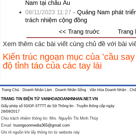
Nam tại châu Âu
08/11/2023 11:27
-
Quảng Nam phát triển
trách nhiệm cộng đồng
<< Trang truớc
Trang 
Xem thêm các bài viết cùng chủ đề với bài viết
Kiến trúc ngoạn mục của 'cầu say
độ tỉnh táo của các tay lái
Trang Chủ
Doanh Nhân Làm
Doanh Nhân Sống
Văn Hóa Doanh Nhân
Châ
TRANG TIN ĐIỆN TỬ VANHOADOANHNHAN.NET.VN
Giấy phép số 50/GP-STTTT do Sở Thông tin - Truyền thông cấp ngày
28/09/2017
Chịu trách nhiệm thông tin: Mrs. Nguyễn Thị Minh Thúy
Email:
truongsonmedia365@gmail.com
Ghi rõ nguồn khi lấy thông tin từ website này