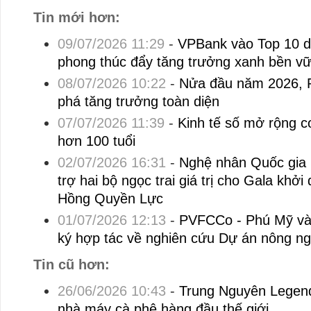
Tin mới hơn:
09/07/2026 11:29
-
VPBank vào Top 10 d
phong thúc đẩy tăng trưởng xanh bền v
08/07/2026 10:22
-
Nửa đầu năm 2026, 
phá tăng trưởng toàn diện
07/07/2026 11:39
-
Kinh tế số mở rộng c
hơn 100 tuổi
02/07/2026 16:31
-
Nghệ nhân Quốc gia
trợ hai bộ ngọc trai giá trị cho Gala kh
Hồng Quyền Lực
01/07/2026 12:13
-
PVFCCo - Phú Mỹ và
ký hợp tác về nghiên cứu Dự án nông ng
Tin cũ hơn:
26/06/2026 10:43
-
Trung Nguyên Legend
nhà máy cà phê hàng đầu thế giới