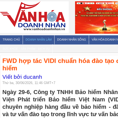
TRANG CHỦ
DOANH NHÂN LÀM
DOANH NHÂN SỐNG
VĂN HÓA DOANH 
SỨC KHỎE - SẢN PHẨM - DỊCH VỤ
FWD hợp tác VIDI chuẩn hóa đào tạo 
hiểm
Viết bởi ducanh
Thứ ba, 30/06/2026, 11:46 GMT+7
Ngày 29-6, Công ty TNHH Bảo hiểm Nhân
Viện Phát triển Bảo hiểm Việt Nam (VI
chuyên nghiệp hàng đầu về bảo hiểm - đ
và tư vấn đào tạo trong lĩnh vực tư vấn bả