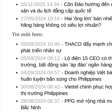
05/11/2025 14:34
-
Côn Đảo hướng đến đô 
sản và du lịch đẳng cấp quốc tế
27/05/2024 10:19
-
Hai 'ông lớn' bán nhi
hãng hàng không có siêu lợi nhuận?
Tin mới hơn:
05/09/2024 10:45
-
THACO đẩy mạnh chuy
phát triển nhân sự
05/09/2024 09:12
-
Lộ diện 15 CEO có th
trường, bất động sản 'áp đảo' ngân hàng
04/09/2024 08:57
-
Doanh nghiệp Việt b
huấn luyện bắn súng cho Philippines
30/08/2024 08:43
-
Viettel chinh phục hợ
thị trường Philippines
28/08/2024 08:37
-
PPG mở rộng nhà máy
Bắc Ninh