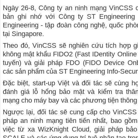
Ngày 26-8, Công ty an ninh mạng VinCSS ch
bản ghi nhớ với Công ty ST Engineering I
Engineering - tập đoàn công nghệ, quốc phò
tại Singapore.
Theo đó, VinCSS sẽ nghiên cứu tích hợp g
không mật khẩu FIDO2 (Fast IDentity Online
tuyến) và giải pháp FDO (FIDO Device On
các sản phẩm của ST Engineering Info-Securi
Đặc biệt, start-up Việt và đối tác sẽ cùng 
đánh giá lỗ hổng bảo mật và kiểm tra th
mạng cho máy bay và các phương tiện thông
Ngược lại, đối tác sẽ cung cấp cho VinCSS 
pháp an ninh mạng tiên tiến nhất, bao gồm
việc từ xa WizKnight Cloud, giải pháp bảo
SCALE và các ứng dụng trí tuệ nhân tạo tron