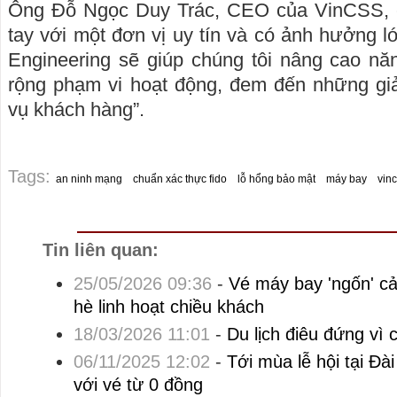
Ông Đỗ Ngọc Duy Trác, CEO của VinCSS, c
tay với một đơn vị uy tín và có ảnh hưởng l
Engineering sẽ giúp chúng tôi nâng cao n
rộng phạm vi hoạt động, đem đến những giả
vụ khách hàng”.
Tags:
an ninh mạng
chuẩn xác thực fido
lỗ hổng bảo mật
máy bay
vin
Tin liên quan:
25/05/2026 09:36
-
Vé máy bay 'ngốn' cả
hè linh hoạt chiều khách
18/03/2026 11:01
-
Du lịch điêu đứng vì
06/11/2025 12:02
-
Tới mùa lễ hội tại Đà
với vé từ 0 đồng