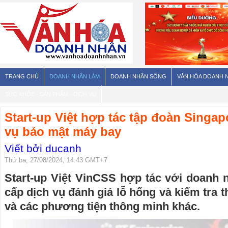
TRANG CHỦ
DOANH NHÂN LÀM
DOANH NHÂN SỐNG
VĂN HÓA DOANH 
SỨC KHỎE - SẢN PHẨM - DỊCH VỤ
Start-up Việt hợp tác tập đoàn Singa
vụ bảo mật máy bay
Viết bởi ducanh
Thứ ba, 27/08/2024, 14:43 GMT+7
Start-up Việt VinCSS hợp tác với doanh 
cấp dịch vụ đánh giá lỗ hổng và kiểm tra
và các phương tiện thông minh khác.