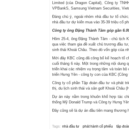
Limited (của Dragon Capital), Công ty TN
VPBankS, Samsung Vietnam Securities, Viet
Đáng chú ý, ngoài nhóm nhà đầu tư tổ chức,
nhà đầu tư dự kiến mua vào 35-39 triệu cổ ph
Công ty ông Đặng Thành Tâm góp gần 6.00
Hôm 25-4, ông Đặng Thành Tâm - chủ tịch KB
qua việc tham gia đề xuất chủ trương đầu tư,
sinh thái Khoái Châu. Theo đó vốn góp của nhà
Mới đây KBC cũng đã công bố kế hoạch tổ ch
cuối tháng 6 này. Một trong những nội dung 
triển khai các nhiệm vụ trọng tâm và toàn bộ
triển Hưng Yên - công ty con của KBC (Công
Công ty cổ phần Tập đoàn đầu tư và phát tr
thị, du lịch sinh thái và sân golf Khoái Châu 
Dự án này nằm trong khuôn khổ hợp tác chi
thống Mỹ Donald Trump và Công ty Hưng Yên
Đây cũng sẽ là dự án đầu tiên mang thương hi
Tags:
nhà đầu tư
phát hành cổ phiếu
tập đoà