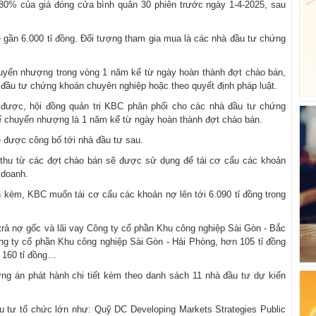
80% của giá đóng cửa bình quân 30 phiên trước ngày 1-4-2025, sau
 gần 6.000 tỉ đồng. Đối tượng tham gia mua là các nhà đầu tư chứng
huyển nhượng trong vòng 1 năm kể từ ngày hoàn thành đợt chào bán,
đầu tư chứng khoán chuyên nghiệp hoặc theo quyết định pháp luật.
 được, hội đồng quản trị KBC phân phối cho các nhà đầu tư chứng
ế chuyển nhượng là 1 năm kể từ ngày hoàn thành đợt chào bán.
ẽ được công bố tới nhà đầu tư sau.
 thu từ các đợt chào bán sẽ được sử dụng để tái cơ cấu các khoản
 doanh.
 kèm, KBC muốn tái cơ cấu các khoản nợ lên tới 6.090 tỉ đồng trong
trả nợ gốc và lãi vay Công ty cổ phần Khu công nghiệp Sài Gòn - Bắc
ông ty cổ phần Khu công nghiệp Sài Gòn - Hải Phòng, hơn 105 tỉ đồng
g 160 tỉ đồng…
g án phát hành chi tiết kèm theo danh sách 11 nhà đầu tư dự kiến
u tư tổ chức lớn như: Quỹ DC Developing Markets Strategies Public