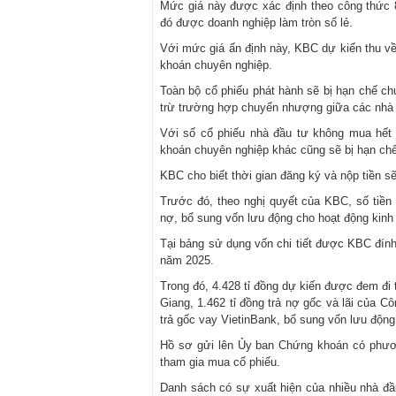
Mức giá này được xác định theo công thức 
đó được doanh nghiệp làm tròn số lẻ.
Với mức giá ấn định này, KBC dự kiến thu về
khoán chuyên nghiệp.
Toàn bộ cổ phiếu phát hành sẽ bị hạn chế c
trừ trường hợp chuyển nhượng giữa các nhà 
Với số cổ phiếu nhà đầu tư không mua hết
khoán chuyên nghiệp khác cũng sẽ bị hạn ch
KBC cho biết thời gian đăng ký và nộp tiền s
Trước đó, theo nghị quyết của KBC, số tiền
nợ, bổ sung vốn lưu động cho hoạt động kinh
Tại bảng sử dụng vốn chi tiết được KBC đính
năm 2025.
Trong đó, 4.428 tỉ đồng dự kiến được đem đi 
Giang, 1.462 tỉ đồng trả nợ gốc và lãi của C
trả gốc vay VietinBank, bổ sung vốn lưu độn
Hồ sơ gửi lên Ủy ban Chứng khoán có phươn
tham gia mua cổ phiếu.
Danh sách có sự xuất hiện của nhiều nhà đầ