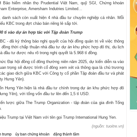
HH Bảo hiểm nhân thọ Prudential Việt Nam, quỹ SGI, Chứng khoán
nam Enterprise, Amersham Indutries Limited…
 danh sách còn xuất hiện 4 nhà đầu tư chuyên nghiệp cá nhân. Mỗi
iếu KBC trong đợt chào bán riêng lẻ sắp tới.
0 tỉ vào dự án hợp tác với Tập đoàn Trump
C - đã ký thông báo nghị quyết của hội đồng quản trị về việc thông
 đồng thời chấp thuận nhà đầu tư dự án khu phức hợp đô thị, du lịch
 đầu tư được nêu rõ trong nghị quyết là 5.968 tỉ đồng.
ức Đại hội đồng cổ đông thường niên năm 2025, dự kiến diễn ra vào
quan trọng sẽ được trình cổ đông xem xét và thông qua là chủ trương
 các giao dịch giữa KBC với Công ty cổ phần Tập đoàn đầu tư và phát
 ty Hưng Yên).
iển Hưng Yên hiện là nhà đầu tư chính trong dự án khu phức hợp đô
(Hưng Yên), với tổng vốn đầu tư lên đến 1,5 tỉ USD.
ến lược giữa The Trump Organization - tập đoàn của gia đình Tổng
.
ệu Trump tại Việt Nam với tên gọi Trump International Hung Yen.
(nguồn: tuoitre.vn)
n trump
ủy ban chứng khoán
đặng thành tâm