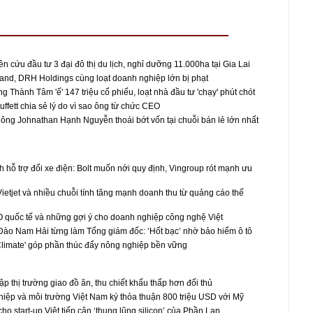
 cứu đầu tư 3 đại đô thị du lịch, nghỉ dưỡng 11.000ha tại Gia Lai
and, DRH Holdings cùng loạt doanh nghiệp lớn bị phạt
 Thành Tâm 'ế' 147 triệu cổ phiếu, loạt nhà đầu tư 'chạy' phút chót
ffett chia sẻ lý do vì sao ông từ chức CEO
 ông Johnathan Hạnh Nguyễn thoái bớt vốn tại chuỗi bán lẻ lớn nhất
h hỗ trợ đổi xe điện: Bolt muốn nới quy định, Vingroup rót mạnh ưu
Vietjet và nhiều chuỗi tính tăng mạnh doanh thu từ quảng cáo thế
 quốc tế và những gợi ý cho doanh nghiệp công nghệ Việt
ào Nam Hải từng làm Tổng giám đốc: ‘Hốt bạc’ nhờ bảo hiểm ô tô
limate' góp phần thúc đẩy nông nghiệp bền vững
 thị trường giao đồ ăn, thu chiết khấu thấp hơn đối thủ
ệp và môi trường Việt Nam ký thỏa thuận 800 triệu USD với Mỹ
o start-up Việt tiếp cận ‘thung lũng silicon’ của Phần Lan