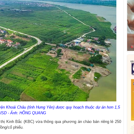
yện Khoái Châu (tỉnh Hưng Yên) được quy hoạch thuộc dự án hơn 1,5
 USD - Ảnh: HỒNG QUANG
ô thị Kinh Bắc (KBC) vừa thông qua phương án chào bán riêng lẻ 250
đồng/cổ phiếu.