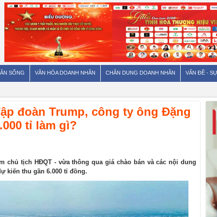
ÂN SỐNG
VĂN HÓA DOANH NHÂN
CHÂN DUNG DOANH NHÂN
VẤN ĐỀ - SỰ
Tập đoàn Trump, công ty ông Đặng
000 tỉ làm gì?
m chủ tịch HĐQT - vừa thông qua giá chào bán và các nội dung
ự kiến thu gần 6.000 tỉ đồng.