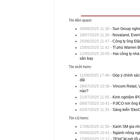
Tin liên quan:
29/08/2025 11:30
-
Sun Group nghiên
18/07/2025 11:26
-
Novaland, Everl
25/06/2025 11:47
-
Công ty ông Đặng
15/05/2025 11:42
-
Tỉ phú Warren Bu
12/05/2025 10:05
-
Hai công ty nhà
sân bay
Tin mới hơn:
11/08/2025 17:46
-
Góp ý chính sác
đãi
28/07/2025 10:36
-
Vincom Retail, 
nào?
21/07/2025 11:05
-
Kinh nghiệm IPO
08/07/2025 10:41
-
PJICO nơi ông Đ
02/07/2025 11:35
-
Sáng kiến 'EkoC
Tin cũ hơn:
17/06/2025 11:50
-
Xanh SM gia nhập
05/06/2025 10:41
-
Ngành nông nghi
22/05/2025 12:12
-
TP.HCM mở lối ch