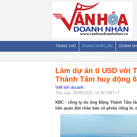
TRANG CHỦ
DOANH NHÂN LÀM
DOANH NH
SỨC KHỎE - SẢN PHẨM - DỊCH VỤ
Làm dự án tỉ USD với 
Thành Tâm huy động 6.
Viết bởi ducanh
Thứ sáu, 20/06/2025, 14:56 GMT+7
KBC - công ty do ông Đặng Thành Tâm là
liên quan đợt chào bán cổ phiếu riêng lẻ, d