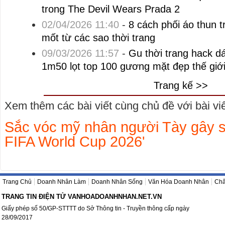
trong The Devil Wears Prada 2
02/04/2026 11:40
-
8 cách phối áo thun t
mốt từ các sao thời trang
09/03/2026 11:57
-
Gu thời trang hack d
1m50 lọt top 100 gương mặt đẹp thế giớ
Trang kế >>
Xem thêm các bài viết cùng chủ đề với bài viết
Sắc vóc mỹ nhân người Tày gây số
FIFA World Cup 2026'
Trang Chủ
Doanh Nhân Làm
Doanh Nhân Sống
Văn Hóa Doanh Nhân
Châ
TRANG TIN ĐIỆN TỬ VANHOADOANHNHAN.NET.VN
Giấy phép số 50/GP-STTTT do Sở Thông tin - Truyền thông cấp ngày
28/09/2017