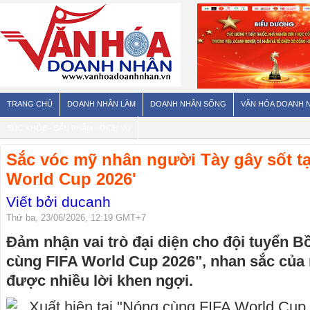
TRANG CHỦ
DOANH NHÂN LÀM
DOANH NHÂN SỐNG
VĂN HÓA DOANH 
SỨC KHỎE - SẢN PHẨM - DỊCH VỤ
Sắc vóc mỹ nhân người Tày gây sốt t
World Cup 2026'
Viết bởi ducanh
Thứ ba, 23/06/2026, 12:19 GMT+7
Đảm nhận vai trò đại diện cho đội tuyển B
cùng FIFA World Cup 2026", nhan sắc của
được nhiều lời khen ngợi.