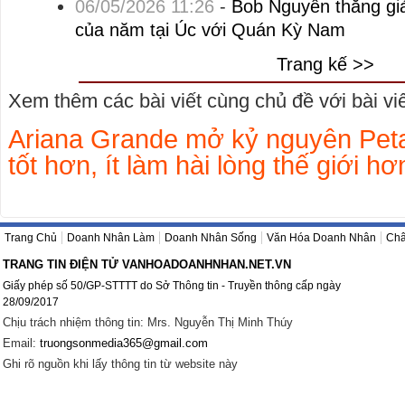
06/05/2026 11:26
-
Bob Nguyễn thắng giả
của năm tại Úc với Quán Kỳ Nam
Trang kế >>
Xem thêm các bài viết cùng chủ đề với bài viết
Ariana Grande mở kỷ nguyên Peta
tốt hơn, ít làm hài lòng thế giới hơ
Trang Chủ
Doanh Nhân Làm
Doanh Nhân Sống
Văn Hóa Doanh Nhân
Châ
TRANG TIN ĐIỆN TỬ VANHOADOANHNHAN.NET.VN
Giấy phép số 50/GP-STTTT do Sở Thông tin - Truyền thông cấp ngày
28/09/2017
Chịu trách nhiệm thông tin: Mrs. Nguyễn Thị Minh Thúy
Email:
truongsonmedia365@gmail.com
Ghi rõ nguồn khi lấy thông tin từ website này