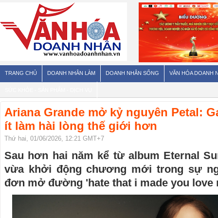
TRANG CHỦ
DOANH NHÂN LÀM
DOANH NHÂN SỐNG
VĂN HÓA DOANH 
SỨC KHỎE - SẢN PHẨM - DỊCH VỤ
Ariana Grande mở kỷ nguyên Petal: Ga
ít làm hài lòng thế giới hơn
Thứ hai, 01/06/2026, 12:21 GMT+7
Sau hơn hai năm kể từ album Eternal Su
vừa khởi động chương mới trong sự ng
đơn mở đường 'hate that i made you love 