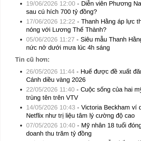
19/06/2026 12:00
-
Diễn viên Phương Na
sau cú hích 700 tỷ đồng?
17/06/2026 12:22
-
Thanh Hằng áp lực t
nóng với Lương Thế Thành?
05/06/2026 11:27
-
Siêu mẫu Thanh Hằng 
nức nở dưới mưa lúc 4h sáng
Tin cũ hơn:
26/05/2026 11:44
-
Huế được đề xuất đăn
Cánh diều vàng 2026
22/05/2026 11:40
-
Cuộc sống của hai m
trùng tên trên VTV
14/05/2026 10:43
-
Victoria Beckham ví q
Netflix như trị liệu tâm lý cường độ cao
07/05/2026 10:40
-
Mỹ nhân 18 tuổi đóng 
doanh thu trăm tỷ đồng