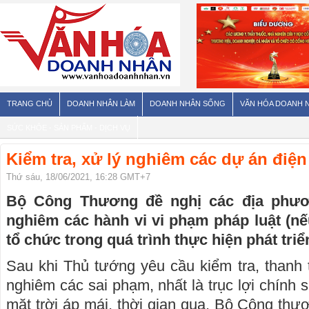
TRANG CHỦ
DOANH NHÂN LÀM
DOANH NHÂN SỐNG
VĂN HÓA DOANH 
SỨC KHỎE - SẢN PHẨM - DỊCH VỤ
Kiểm tra, xử lý nghiêm các dự án điện
Thứ sáu, 18/06/2021, 16:28 GMT+7
Bộ Công Thương đề nghị các địa phươ
nghiêm các hành vi vi phạm pháp luật (nế
tổ chức trong quá trình thực hiện phát triể
Sau khi Thủ tướng yêu cầu kiểm tra, thanh t
nghiêm các sai phạm, nhất là trục lợi chính s
mặt trời áp mái, thời gian qua, Bộ Công thư