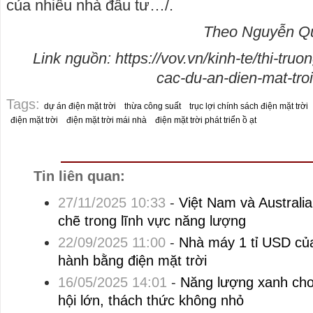
của nhiều nhà đầu tư…/.
Theo Nguyễn Q
Link nguồn: https://vov.vn/kinh-te/thi-truo
cac-du-an-dien-mat-tro
Tags:
dự án điện mặt trời
thừa công suất
trục lợi chính sách điện mặt trời
điện mặt trời
điện mặt trời mái nhà
điện mặt trời phát triển ồ ạt
Tin liên quan:
27/11/2025 10:33
-
Việt Nam và Australia
chẽ trong lĩnh vực năng lượng
22/09/2025 11:00
-
Nhà máy 1 tỉ USD của
hành bằng điện mặt trời
16/05/2025 14:01
-
Năng lượng xanh cho
hội lớn, thách thức không nhỏ