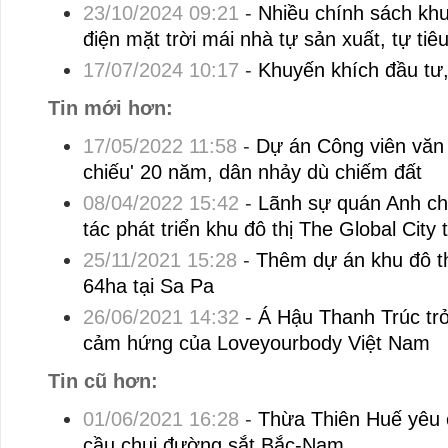
23/10/2024 09:21
-
Nhiều chính sách khu
điện mặt trời mái nhà tự sản xuất, tự tiêu
17/07/2024 10:17
-
Khuyến khích đầu tư,
Tin mới hơn:
17/05/2022 11:58
-
Dự án Công viên văn
chiếu' 20 năm, dân nhảy dù chiếm đất
08/04/2022 15:42
-
Lãnh sự quán Anh ch
tác phát triển khu đô thị The Global City 
25/11/2021 15:28
-
Thêm dự án khu đô t
64ha tại Sa Pa
26/06/2021 14:32
-
Á Hậu Thanh Trúc trở
cảm hứng của Loveyourbody Việt Nam
Tin cũ hơn:
01/06/2021 16:28
-
Thừa Thiên Huế yêu 
cầu chui đường sắt Bắc-Nam