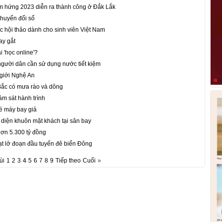
ảm hứng 2023 diễn ra thành công ở Đắk Lắk
chuyển đổi số
 hội thảo dành cho sinh viên Việt Nam
ay gắt
 'học online'?
gười dân cần sử dụng nước tiết kiệm
 giới Nghệ An
 Bắc có mưa rào và dông
iám sát hành trình
vé máy bay giả
n diện khuôn mặt khách tại sân bay
ơn 5.300 tỷ đồng
sạt lở đoạn đầu tuyến đê biển Đông
ùi
1
2
3
4
5
6
7
8
9
Tiếp theo
Cuối
»