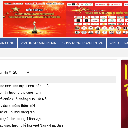
ÂN SỐNG
VĂN HÓA DOANH NHÂN
CHÂN DUNG DOANH NHÂN
VẤN ĐỀ - SỰ
n thị #
ho học sinh lớp 1 trên toàn quốc
ổn thị trường dịp cuối năm
ổ chức cuối tháng 9 tại Hà Nội
ây dựng nông thôn mới
số và đổi mới sáng tạo
 dự án lớn trong 4 lĩnh vực
hạc giao hưởng lễ hội Việt Nam-Nhật Bản