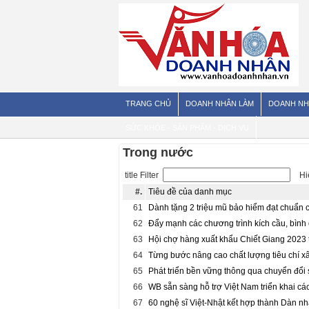
TRANG CHỦ
DOANH NHÂN LÀM
DOANH NH
SỨC KHỎE - SẢN PHẨM - DỊCH VỤ
Trong nước
title Filter
Hiể
#.
Tiêu đề của danh mục
61
Dành tặng 2 triệu mũ bảo hiểm đạt chuẩn c
62
Đẩy mạnh các chương trình kích cầu, bình 
63
Hội chợ hàng xuất khẩu Chiết Giang 2023 t
64
Từng bước nâng cao chất lượng tiêu chí x
65
Phát triển bền vững thông qua chuyển đổi 
66
WB sẵn sàng hỗ trợ Việt Nam triển khai các
67
60 nghệ sĩ Việt-Nhật kết hợp thành Dàn n