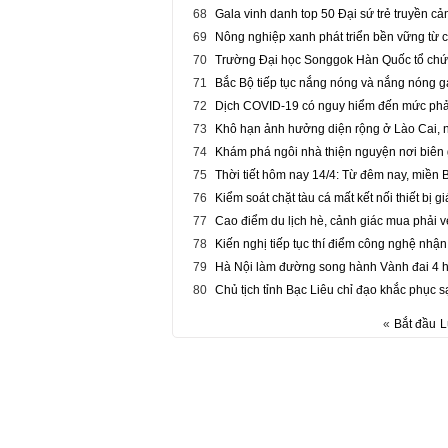
68
Gala vinh danh top 50 Đại sứ trẻ truyền c
69
Nông nghiệp xanh phát triển bền vững từ 
70
Trường Đại học Songgok Hàn Quốc tổ chức
71
Bắc Bộ tiếp tục nắng nóng và nắng nóng g
72
Dịch COVID-19 có nguy hiểm đến mức phải
73
Khô hạn ảnh hưởng diện rộng ở Lào Cai, n
74
Khám phá ngôi nhà thiện nguyện nơi biên
75
Thời tiết hôm nay 14/4: Từ đêm nay, miền
76
Kiểm soát chặt tàu cá mất kết nối thiết bị g
77
Cao điểm du lịch hè, cảnh giác mua phải 
78
Kiến nghị tiếp tục thí điểm công nghệ nhậ
79
Hà Nội làm đường song hành Vành đai 4 h
80
Chủ tịch tỉnh Bạc Liêu chỉ đạo khắc phục 
«
Bắt đầu
L